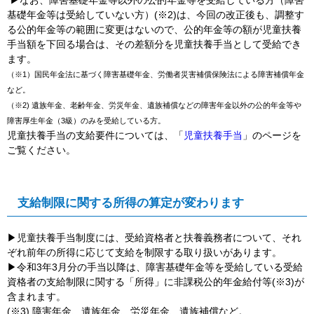
基礎年金等は受給していない方）(※2)は、今回の改正後も、調整す
る公的年金等の範囲に変更はないので、公的年金等の額が児童扶養
手当額を下回る場合は、その差額分を児童扶養手当として受給でき
ます。
（※1）国民年金法に基づく障害基礎年金、労働者災害補償保険法による障害補償年金
など。
（※2) 遺族年金、老齢年金、労災年金、遺族補償などの障害年金以外の公的年金等や
障害厚生年金（3級）のみを受給している方。
児童扶養手当の支給要件については、「
児童扶養手当
」のページを
ご覧ください。
支給制限に関する所得の算定が変わります
▶児童扶養手当制度には、受給資格者と扶養義務者について、それ
ぞれ前年の所得に応じて支給を制限する取り扱いがあります。
▶令和3年3月分の手当以降は、障害基礎年金等を受給している受給
資格者の支給制限に関する「所得」に非課税公的年金給付等(※3)が
含まれます。
(※3) 障害年金、遺族年金、労災年金、遺族補償など。