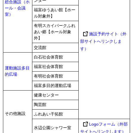
ンター
総合施設（ホ
ール・会議
福富ゆうあい館【ホー
室）
ル対象外】
有明スカイパークふれ
あい郷【ホール対象
施設予約サイト（外
外】
部サイトへリンクしま
交流館
す）
白石社会体育館
福富社会体育館
運動施設多目
的広場
有明社会体育館
福富多目的運動広場
健康センター
陶芸館
その他施設
ふれあい干拓館
Logoフォーム（外部
水辺公園シャワー室
サイトへリンクします）