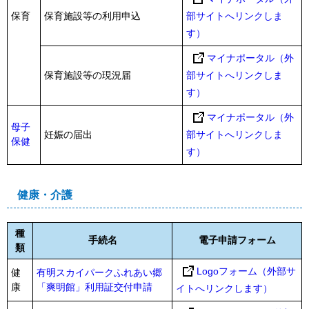
保育
保育施設等の利用申込
部サイトへリンクしま
す）
マイナポータル（外
保育施設等の現況届
部サイトへリンクしま
す）
マイナポータル（外
母子
妊娠の届出
部サイトへリンクしま
保健
す）
健康・介護
種
手続名
電子申請フォーム
類
Logoフォーム（外部サ
健
有明スカイパークふれあい郷
康
「爽明館」利用証交付申請
イトへリンクします）