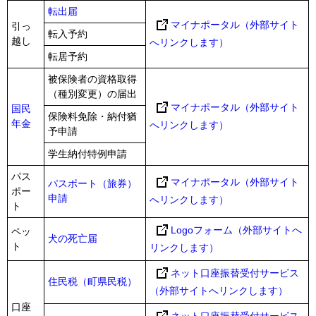
転出届
マイナポータル（外部サイト
引っ
転入予約
越し
へリンクします）
転居予約
被保険者の資格取得
（種別変更）の届出
マイナポータル（外部サイト
国民
保険料免除・納付猶
年金
へリンクします）
予申請
学生納付特例申請
パス
マイナポータル（外部サイト
パスポート（旅券）
ポー
申請
へリンクします）
ト
Logoフォーム（外部サイトへ
ペッ
犬の死亡届
ト
リンクします）
ネット口座振替受付サービス
住民税（町県民税）
（外部サイトへリンクします）
口座
ネット口座振替受付サービス