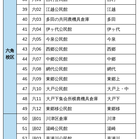
39
六02
江越公民館
江越
40
六03
多田の共同農機具倉庫
多田
41
六04
伊ヶ代公民館
伊ヶ代
42
六05
今泉公民館
今泉
43
六06
西郷公民館
西郷
六角
校区
44
六07
中郷公民館
中郷
45
六08
網代公民館
網代
46
六09
東郷公民館
東郷上
47
六10
大戸公民館
大戸上・中
48
六11
大戸下集会所横農機具倉庫
大戸下
49
六12
東郷移公民館
東郷移
50
須01
川津区倉庫
川津
51
須02
湯崎公民館
湯崎
52
須03
嘉瀬川公民館
嘉瀬川