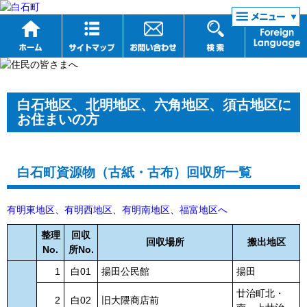
リンク集
白石地区、北明地区、六角地区、須古地区に
お住まいの方
白石町資源物（古紙・古布）回収所一覧
有明東地区、有明西地区、有明南地区、福富地区へ
整理
回収
回収場所
搬出地区
No.
所No.
1
白01
揚田公民館
揚田
廿治町北・
2
白02
旧大隈商店前