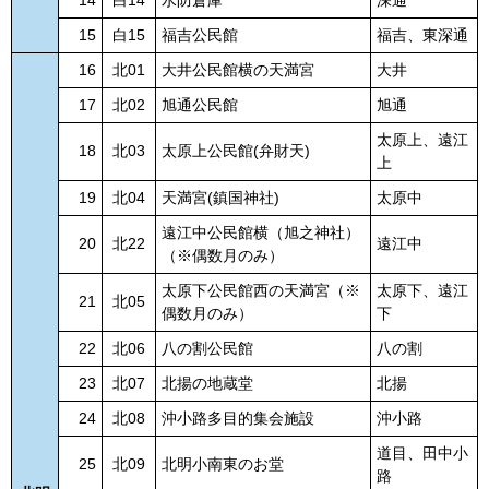
15
白15
福吉公民館
福吉、東深通
16
北01
大井公民館横の天満宮
大井
17
北02
旭通公民館
旭通
太原上、遠江
18
北03
太原上公民館(弁財天)
上
19
北04
天満宮(鎮国神社)
太原中
遠江中公民館横（旭之神社）
20
北22
遠江中
（※偶数月のみ）
太原下公民館西の天満宮（※
太原下、遠江
21
北05
偶数月のみ）
下
22
北06
八の割公民館
八の割
23
北07
北揚の地蔵堂
北揚
24
北08
沖小路多目的集会施設
沖小路
道目、田中小
25
北09
北明小南東のお堂
路