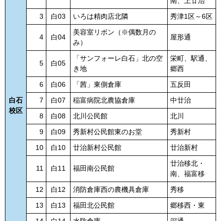
南、上廿治
3
白03
いろは精肉店北隣
秀津1区～6区
美容室リボン（※偶数月の
4
白04
屋形通
み）
「サンフォーレ白石」北の空
栄町、駅通、
5
白05
き地
郷西
6
白06
「茜」東側倉庫
五反田
白石
7
白07
稲富病院北農協倉庫
中廿治
校区
8
白08
北川公民館
北川
9
白09
秀新村公民館東のお堂
秀新村
10
白10
廿治新村公民館
廿治新村
廿治移北・
11
白11
福田南公民館
南、福富移
12
白12
消防倉庫西の農機具倉庫
秀移
13
白13
福田北公民館
郷移西・東
14
白14
水防倉庫
深通