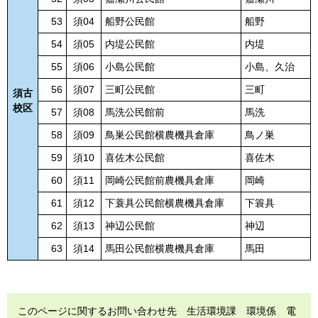
53
須04
船野公民館
船野
54
須05
内堤公民館
内堤
55
須06
小島公民館
小島、久治
56
須07
三町公民館
三町
須古
校区
57
須08
馬洗公民館前
馬洗
58
須09
鳥巣公民館横農機具倉庫
鳥ノ巣
59
須10
喜佐木公民館
喜佐木
60
須11
岡崎公民館前農機具倉庫
岡崎
61
須12
下蓑具公民館横農機具倉庫
下簑具
62
須13
神辺公民館
神辺
63
須14
馬田公民館横農機具倉庫
馬田
このページに関するお問い合わせ先 生活環境課 環境係 電