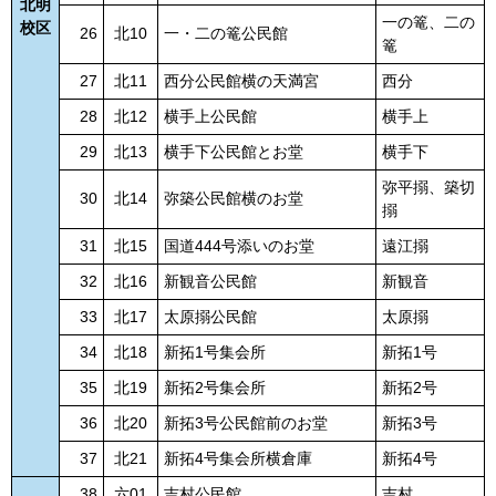
北明
一の篭、二の
校区
26
北10
一・二の篭公民館
篭
27
北11
西分公民館横の天満宮
西分
28
北12
横手上公民館
横手上
29
北13
横手下公民館とお堂
横手下
弥平搦、築切
30
北14
弥築公民館横のお堂
搦
31
北15
国道444号添いのお堂
遠江搦
32
北16
新観音公民館
新観音
33
北17
太原搦公民館
太原搦
34
北18
新拓1号集会所
新拓1号
35
北19
新拓2号集会所
新拓2号
36
北20
新拓3号公民館前のお堂
新拓3号
37
北21
新拓4号集会所横倉庫
新拓4号
38
六01
吉村公民館
吉村