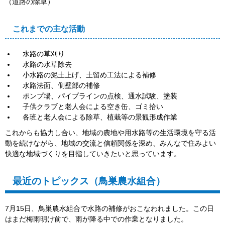
（道路の除草）
これまでの主な活動
水路の草刈り
水路の水草除去
小水路の泥土上げ、土留め工法による補修
水路法面、側壁部の補修
ポンプ場、パイプラインの点検、通水試験、塗装
子供クラブと老人会による空き缶、ゴミ拾い
各班と老人会による除草、植栽等の景観形成作業
これからも協力し合い、地域の農地や用水路等の生活環境を守る活
動を続けながら、地域の交流と信頼関係を深め、みんなで住みよい
快適な地域づくりを目指していきたいと思っています。
最近のトピックス（鳥巣農水組合）
7月15日、鳥巣農水組合で水路の補修がおこなわれました。この日
はまだ梅雨明け前で、雨が降る中での作業となりました。