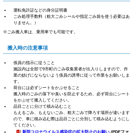
運転免許証などの身分証明書
ごみ処理手数料（粗大ごみシールや指定ごみ袋を使う必要はあ
りません。）
※ごみ搬入車は、乗用車でも可能です。
搬入時の注意事項
係員の指示に従うこと
施設内は全部で9市町のごみ収集業者が出入りしますので、作
業の妨げにならないよう係員の誘導に従って作業をお願いしま
す。
荷台には必ずシートをかぶせること
搬入時のごみの落下や臭いを防止するため、必ず荷台にシート
をかぶせて搬入してください。
品目ごとに分けて積み込むこと
もえるごみ、もえないごみ、粗大ごみで降ろす場所が違います
ので、車に積み込む際は品目ごとに分別して積み込むようにし
てください。
新型コロナウイルス感染症の拡大防止のお願い
(PDFファ