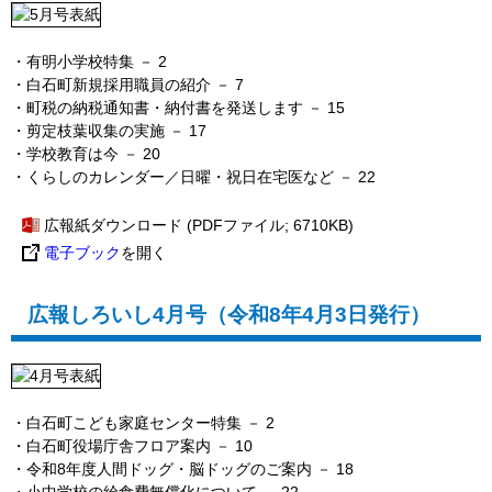
・有明小学校特集
－ 2
・白石町新規採用職員の紹介
－ 7
・町税の納税通知書・納付書を発送します
－ 15
・剪定枝葉収集の実施
－ 17
・学校教育は今
－ 20
・
くらしのカレンダー／日曜・祝日在宅医など － 22
広報紙ダウンロード
(PDFファイル; 6710KB)
電子ブック
を開く
広報しろいし4月号（令和8年4月3日発行）
・白石町こども家庭センター特集
－ 2
・白石町役場庁舎フロア案内
－ 10
・令和8年度人間ドッグ・脳ドッグのご案内
－ 18
・小中学校の給食費無償化について
－ 22