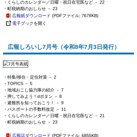
・
くらしのカレンダー／日曜・祝日在宅医など － 22
・町税納期のおしらせ
－ 23
広報紙ダウンロード
(PDFファイル; 7678KB)
電子ブック
を開く
広報しろいし7月号（令和8年7月3日発行）
・特集/移住・定住対策
－ 2
・TOPICS
－ 5
・地域おこし協力隊の紹介
－ 7
・押してみよう！dボタン
－ 8
・避難所を知っておこう！
－ 9
・パスポートの手数料改定
－ 11
・
くらしのカレンダー／日曜・祝日在宅医など － 21
・町税納期のおしらせ
－ 23
広報誌ダウンロード
(PDFファイル; 6855KB)