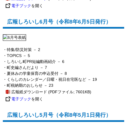
電子ブック
を開く
広報しろいし6月号（令和8年6月5日発行）
・特集/防災対策
－ 2
・TOPICS
－ 5
・しろいし町PR短編動画紹介
－ 6
・町史編さんだより
－ 7
・夏休みの学童保育の申込受付
－ 8
・
くらしのカレンダー／日曜・祝日在宅医など － 19
・町税納期のおしらせ
－ 23
広報紙ダウンロード
(PDFファイル; 7601KB)
電子ブック
を開く
広報しろいし5月号（令和8年5月1日発行）