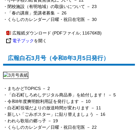
・閉校施設（有明地域）の取扱いについて
－ 23
・「春の講座」受講者募集
－ 26
・
くらしのカレンダー／日曜・祝日在宅医 － 30
広報紙ダウンロード
(PDFファイル; 11676KB)
電子ブック
を開く
広報白石3月号（令和8年3月5日発行）
・
まちかどTOPICS
－ 2
・「白石町しろめしデジタル商品券」
を給付します！
－ 5
・令和8年度爽明館利用証を発行します － 10
・白石町役場だよりの放送時間が変わります
－ 11
・新しい「ごみポスター」に貼り替えましょう
－ 16
・われら歌垣の郷っ子
－ 19
・
くらしのカレンダー／日曜・祝日在宅医 － 22