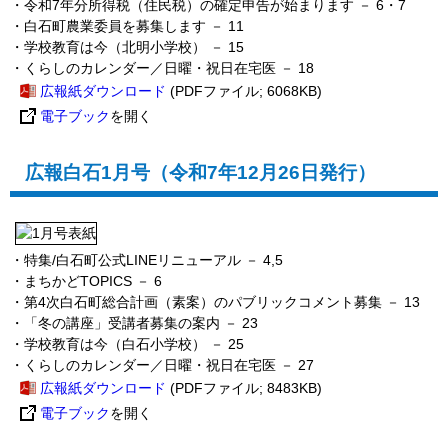
・令和7年分所得税（住民税）の確定申告が始まります
－ 6・7
・白石町農業委員を募集します
－ 11
・学校教育は今（北明小学校）
－ 15
・
くらしのカレンダー／日曜・祝日在宅医 － 18
広報紙ダウンロード
(PDFファイル; 6068KB)
電子ブック
を開く
広報白石1月号（令和7年12月26日発行）
・特集/白石町公式LINEリニューアル － 4,5
・まちかどTOPICS
－ 6
・第4次白石町総合計画（素案）のパブリックコメント募集
－ 13
・「冬の講座」受講者募集の案内
－ 23
・学校教育は今（白石小学校）
－ 25
・
くらしのカレンダー／日曜・祝日在宅医 － 27
広報紙ダウンロード
(PDFファイル; 8483KB)
電子ブック
を開く