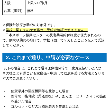
入院
上限500円/月
お薬（調剤）
無料
※保険外診療は助成の対象外です。
※
学校（園）でのケガ等は、
受給資格証は使えません。
日本スポーツ振興センターの災害共済給付制度が優先されるの
で、病院や薬局の窓口で、学校（園）でケガしたことを伝えて受診
してください。
2. これまで通り、申請が必要なケース
以下の場合は、これまで通り医療機関等で一度お支払いいただき、
その後こども課こども家庭係へ申請して助成を受ける方法となりま
すのでご注意ください。
佐賀県外の医療機関等を受診した場合
整骨院・接骨院（柔道整復）や、あんま・はり・きゅうの施術
を受けた場合
コルセットなどの治療用装具を作成した場合