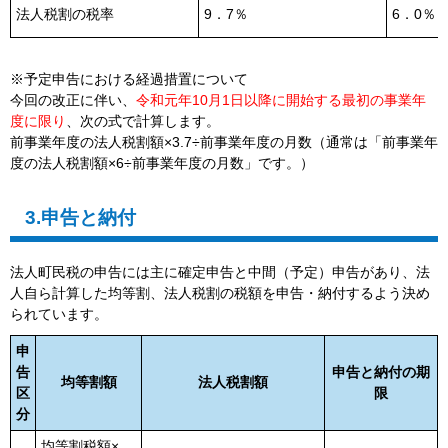
法人税割の税率
9．7％
6．0％
※予定申告における経過措置について
今回の改正に伴い、
令和元年10月1日以降に開始する最初の事業年
度に限り
、次の式で計算します。
前事業年度の法人税割額×3.7÷前事業年度の月数（通常は「前事業年
度の法人税割額×6÷前事業年度の月数」です。）
3.申告と納付
法人町民税の申告には主に確定申告と中間（予定）申告があり、法
人自ら計算した均等割、法人税割の税額を申告・納付するよう決め
られています。
申
告
申告と納付の期
均等割額
法人税割額
区
限
分
均等割税額×