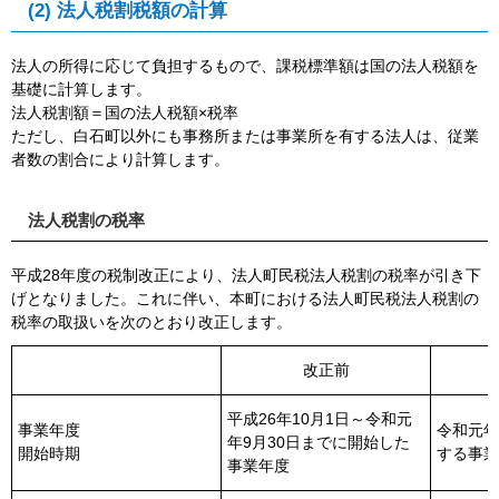
(2) 法人税割税額の計算
法人の所得に応じて負担するもので、課税標準額は国の法人税額を
基礎に計算します。
法人税割額＝国の法人税額×税率
ただし、白石町以外にも事務所または事業所を有する法人は、従業
者数の割合により計算します。
法人税割の税率
平成28年度の税制改正により、法人町民税法人税割の税率が引き下
げとなりました。これに伴い、本町における法人町民税法人税割の
税率の取扱いを次のとおり改正します。
改正前
平成26年10月1日～令和元
事業年度
令和元年
年9月30日までに開始した
開始時期
する事業
事業年度