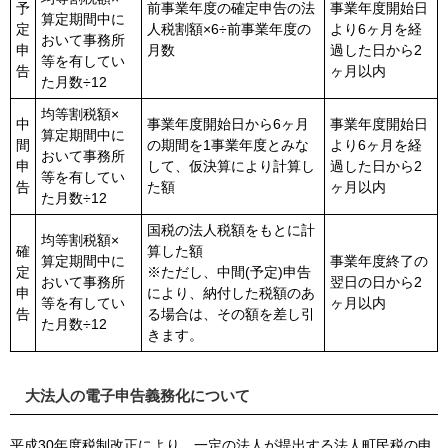
予
前事業年度の確定申告の法
事業年度開始日
算定期間中に
定
人税割額×6÷前事業年度の
より6ヶ月を経
おいて事務所
申
月数
過した日から2
等を有してい
告
ヶ月以内
た月数÷12
均等割税額×
中
事業年度開始日から6ヶ月
事業年度開始日
算定期間中に
間
の期間を1事業年度とみな
より6ヶ月を経
おいて事務所
申
して、仮決算により計算し
過した日から2
等を有してい
告
た額
ヶ月以内
た月数÷12
国税の法人税額をもとに計
均等割税額×
確
算した額
算定期間中に
事業年度終了の
定
※ただし、中間(予定)申告
おいて事務所
翌日の日から2
申
により、納付した税額のあ
等を有してい
ヶ月以内
告
る場合は、その額を差し引
た月数÷12
きます。
大法人の電子申告義務化について
平成30年度税制改正により、一定の法人が提出する法人町民税の申