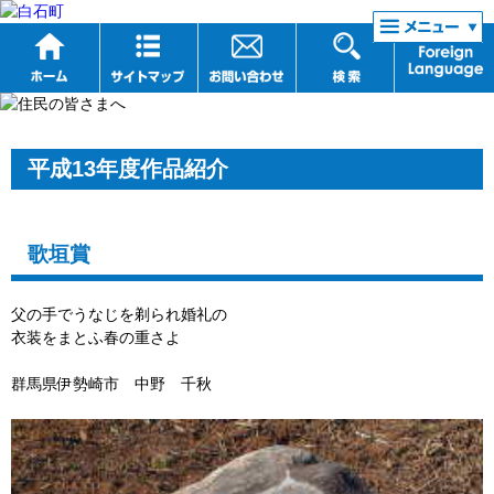
リンク集
平成13年度作品紹介
歌垣賞
父の手でうなじを剃られ婚礼の
衣装をまとふ春の重さよ
群馬県伊勢崎市 中野 千秋