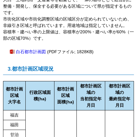
整備・開発し、保全する必要がある区域について県が指定するもの
です。
市街化区域や市街化調整区域の区域区分が定められていないため、
非線引き区域と呼ばれています。用途地域は指定していません。
容積率・建ぺい率の上限値は、容積率が200%・建ぺい率が60%（一
部の区域70%）です。
白石都市計画図
(PDFファイル; 1828KB)
3.都市計画区域現況
都市計画区
都市計画区
都市計画
都市計画
行政区域面
域の
域の
区域
区域
積(ha)
当初指定年
最終指定年
大字名
面積(ha)
月日
月日
福吉
福田
廿治