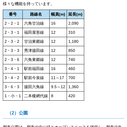
様々な機能を持っています。
番号
路線名
幅員(m)
延長(m)
2・2・1
六角廿治線
16
2,090
2・3・1
福田屋形線
12
310
2・3・2
廿治東郷線
12
1,180
2・3・3
秀津揚田線
12
850
2・3・6
六角東郷線
12
740
3・4・1
駅前福田線
16
460
3・4・2
駅前今泉線
11～17
700
3・6・3
揚田六角線
9.5～12
1,360
1・小・1
二本榎網代線
8
420
（2）公園
都市公園は、都市の中に緑とオープンスペースを確保し、都市で生