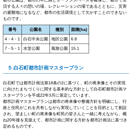
活する人々の憩いの場、レクレーションの場であるとともに、災害
の避難地になるなど、都市の生活環境として欠かすことのできない
ものです。
番号
公園名
種別
面積(ha)
4・4・1
白石中央公園
地区公園
6.8
7・5・1
水堂公園
風致公園
15.1
５.白石町都市計画マスタープラン
白石町では都市計画法第
18
条の
2
に基づく、町の将来像とその実現
に向けたまちづくりに関する基本的な方針として白石町都市計画マ
スタープランを平成
22
年
3
月に策定しています。
都市計画マスタープランは都市の将来像や整備方針を明確にし、行
政と住民がこれを共有しながら実現していくことを目的として創設
され、望ましい町の将来像を町民の皆さんと一緒に考えながら、概
ね
20
年後を見据えて、都市計画に関する方針を都市計画法に基づき
定めるものです。