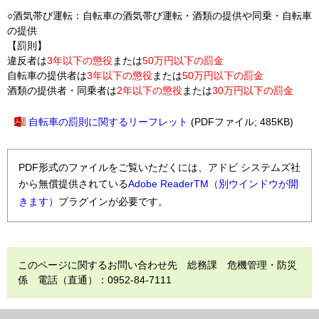
○酒気帯び運転：自転車の酒気帯び運転・酒類の提供や同乗・自転車
の提供
【罰則】
違反者は
3年以下の懲役
または
50万円以下の罰金
自転車の提供者は
3年以下の懲役
または
50万円以下の罰金
酒類の提供者・同乗者は
2年以下の懲役
または
30万円以下の罰金
自転車の罰則に関するリーフレット
(PDFファイル; 485KB)
PDF形式のファイルをご覧いただくには、アドビ システムズ社
から無償提供されている
Adobe ReaderTM（別ウインドウが開
きます）
プラグインが必要です。
このページに関するお問い合わせ先 総務課 危機管理・防災
係 電話（直通）：0952-84-7111