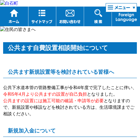
リンク集
公共ます自費設置相談開始について
公共ます新規設置等を検討されている皆様へ
公共下水道本管の管路整備工事が令和4年度で完了したことに伴い、
令和5年4月より公共ますの設置が自己負担
となりました。
公共ますの設置には施工可能の確認・申請等が必要
となりますの
で、
新規設置や移設など
を検討されている方は、
生活環境
課までご
相談ください。
新規加入金について