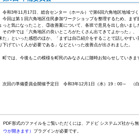
令和3年11月17日、総合センター（ホール）で第6回六角地区地域づ
今回は第１回六角地区住民参加ワークショップを整理するため、まず
ょっと気になったこと、③改善案について、各班で意見を出し合いまし
その中では「六角地区の良いところがたくさん出てきてよかった」、
来た」といった感想のほか、「まずは自己紹介をすることで話しやすい
り下げていく人が必要である」などといった改善点が出されました。
町では、今後もこの模様を町民のみなさんに随時お知らせしていきま
次回の準備委員会開催予定日 令和3年12月1日（水）19：00～ （
PDF形式のファイルをご覧いただくには、アドビ システムズ社から
ウが開きます）
プラグインが必要です。