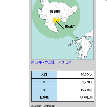
白石町への交通・アクセス
人口
20,564人
男
9,778人
女
10,786人
世帯数
7,920世帯
令和8年5月末現在