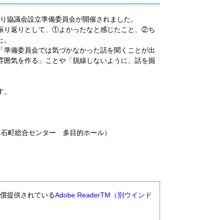
くり協議会設立準備委員会が開催されました。
振り返りとして、①よかったなと感じたこと、②ち
た。
「準備委員会では気づかなかった話を聞くことが出
雰囲気を作る」ことや「脱線しないように、話を掘
す。
白石町総合センター 多目的ホール）
無償提供されている
Adobe ReaderTM（別ウインド