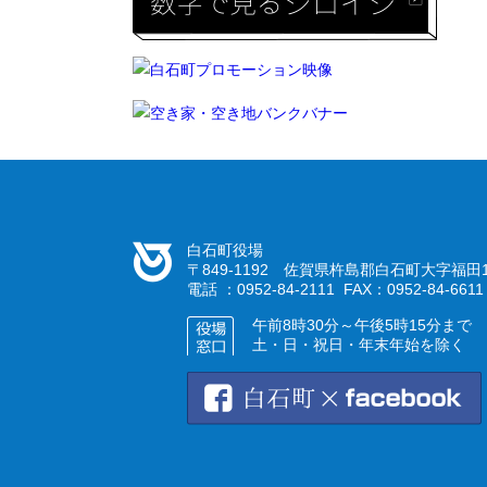
白石町役場
〒849-1192 佐賀県杵島郡白石町大字福田1
電話 ：0952-84-2111 FAX：0952-84-6611
午前8時30分～午後5時15分まで
土・日・祝日・年末年始を除く