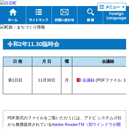
リンク集
令和2年11.30臨時会
日 程
月 日
曜
会議録
第1日目
11月30日
月
会議録
(PDFファイル; 18
PDF形式のファイルをご覧いただくには、アドビ システムズ社
から無償提供されている
Adobe ReaderTM（別ウインドウが開