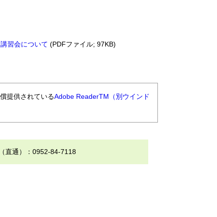
験講習会について
(PDFファイル; 97KB)
無償提供されている
Adobe ReaderTM（別ウインド
）：0952-84-7118