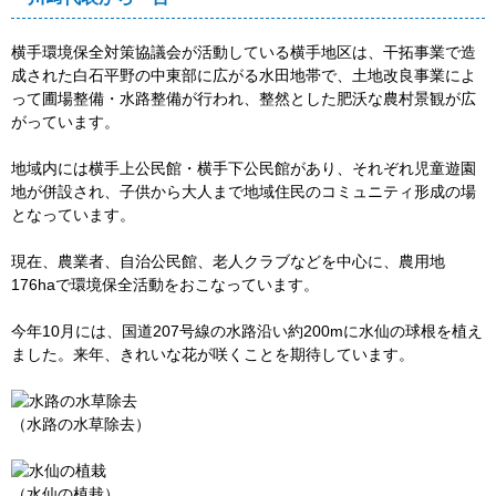
横手環境保全対策協議会が活動している横手地区は、干拓事業で造
成された白石平野の中東部に広がる水田地帯で、土地改良事業によ
って圃場整備・水路整備が行われ、整然とした肥沃な農村景観が広
がっています。
地域内には横手上公民館・横手下公民館があり、それぞれ児童遊園
地が併設され、子供から大人まで地域住民のコミュニティ形成の場
となっています。
現在、農業者、自治公民館、老人クラブなどを中心に、農用地
176haで環境保全活動をおこなっています。
今年10月には、国道207号線の水路沿い約200mに水仙の球根を植え
ました。来年、きれいな花が咲くことを期待しています。
（水路の水草除去）
（水仙の植栽）