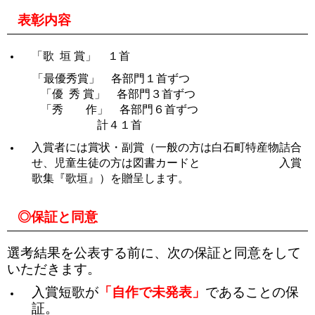
表彰内容
「歌 垣 賞」 １首
「最優秀賞」 各部門１首ずつ
「優 秀 賞」 各部門３首ずつ
「秀 作」 各部門６首ずつ
計４１首
入賞者には賞状・副賞（一般の方は白石町特産物詰合
せ、児童生徒の方は図書カードと 入賞
歌集『歌垣』）を贈呈します。
◎保証と同意
選考結果を公表する前に、次の保証と同意をして
いただきます。
入賞短歌が
「自作で未発表」
であることの保
証。