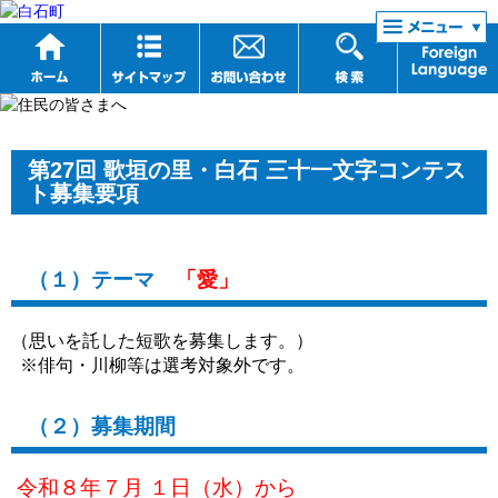
リンク集
第27回 歌垣の里・白石 三十一文字コンテス
ト募集要項
（１）テーマ
「愛」
（思いを託した短歌を募集します。）
※俳句・川柳等は選考対象外です。
（２）募集期間
令和８年７月 １日（水）から