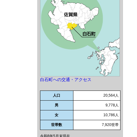
白石町への交通・アクセス
人口
20,564人
男
9,778人
女
10,786人
世帯数
7,920世帯
令和8年5月末現在