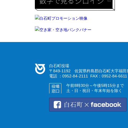
白石町役場
〒849-1192 佐賀県杵島郡白石町大字福田1
電話 ：0952-84-2111 FAX：0952-84-6611
午前8時30分～午後5時15分まで
土・日・祝日・年末年始を除く