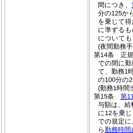
間につき、
分の125か
を乗じて得
に準ずるも
についても
(夜間勤務手
第14条
正
での間に勤
て、勤務1
の100分
(勤務1時
第15条
第1
与額は、給
に12を乗
での規定に
ら
勤務時間