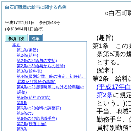
白石町職員の給与に関する条例
○白石町
平成17年1月1日 条例第43号
(令和8年4月1日施行)
(趣旨)
条項目次
沿革
第1条
この
本則
第1条
(趣旨)
条第5項の
第2条
(給料)
第2条の2
(給与の支払)
とする。
第2条の3
(給与からの控除)
(給料)
第3条
(給料表)
第4条
(級別定数、級の決定、初任給、
第2条
給料
昇格及び昇給の基準)
(平成17
第4条の2
(復職時等における給料額の
調整)
第2条
に規
第5条
(給料の支給)
という。)
第6条
第6条の2
(給料の調整額)
手当、地域
第6条の3
勤務手当、
第6条の4
(管理職手当)
第7条
(扶養手当)
員特別勤務
第8条