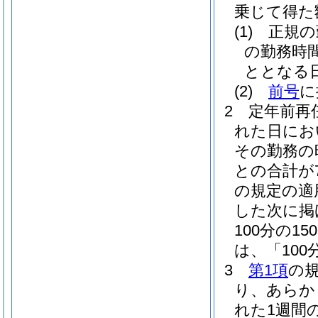
乗じて得た
(1)
正規の
の勤務時
ととなる
(2)
前号
に
2
定年前再
れた日にお
その勤務の
との合計が
の規定の適
した次に掲
100分の
は、「100
3
第1項
の
り、あらか
れた1週間