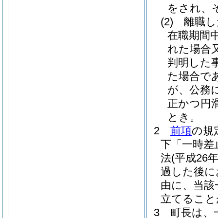
をされ、
(2)
離職し
在職期間
れた場合
判明した
た場合で
が、公務
正かつ円
とき。
2
前項
の規
下「一時差
法
(平成26
過した後に
由に、当該
立てること
3
町長は、