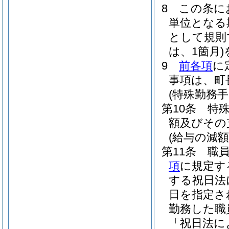
8
この条に
単位となる
として規則
は、1箇月)
9
前各項
に
事項は、町
(特殊勤務手
第10条
特
額及びその
(給与の減額
第11条
職
項
に規定す
する祝日法
日を指定さ
勤務した職
「祝日法に