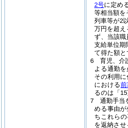
2号
に定め
等相当額を
列車等が2
万円を超え
ず、当該職
支給単位期
て得た額と
6
育児、介
よる通勤を
その利用に
における
前
るのは「1
7
通勤手当
める事由が
ちこれらの
を返納させ