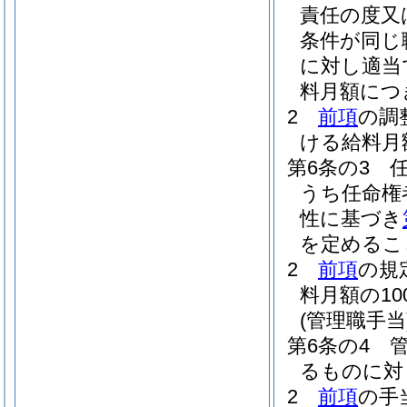
責任の度又
条件が同じ
に対し適当
料月額につ
2
前項
の調
ける給料月
第6条の3
うち任命権
性に基づき
を定めるこ
2
前項
の規
料月額の1
(管理職手当
第6条の4
るものに対
2
前項
の手