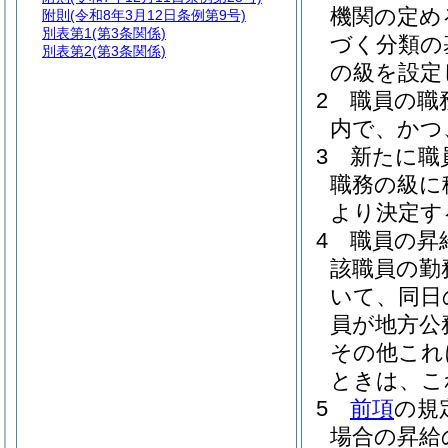
機関の定め
附則
(令和8年3月12日条例第9号)
別表第1
(第3条関係)
づく分類の
別表第2
(第3条関係)
の級を設定
2
職員の職
内で、かつ
3
新たに職
職務の級に
より決定す
4
職員の昇
該職員の勤
いて、同日
員が地方公
その他これ
ときは、こ
5
前項
の規
場合の昇給