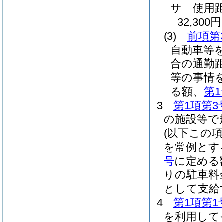
サ
使用
32,300円
(3)
前項第
自動車等
合の通勤
等の事情
る額、
第
3
第1項第3
の施設等で
(以下この
を常例とす
号
に定める
りの駐車料
として支給
4
第1項第1
を利用して