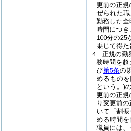
更前の正規
ぜられた職
勤務した全
時間につき
100分の2
乗じて得た
4
正規の勤
務時間を超
び
第5条
の
めるものを
という。)
更前の正規
り変更前の
いて「割振
める時間を
職員には、