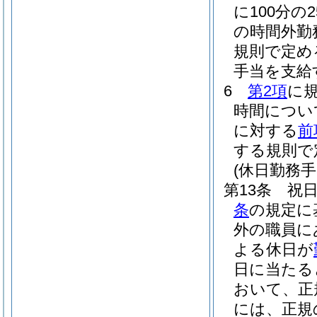
に100分の
の時間外勤
規則で定め
手当を支給
6
第2項
に
時間につい
に対する
前
する規則で
(休日勤務手
第13条
祝
条
の規定に
外の職員に
よる休日が
日に当たる
おいて、正
には、正規