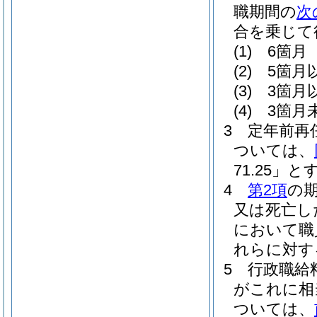
職期間の
次
合を乗じて
(1)
6箇月 
(2)
5箇月
(3)
3箇月
(4)
3箇月未
3
定年前再
ついては、
71.25」と
4
第2項
の
又は死亡し
において職
れらに対す
5
行政職給
がこれに相
ついては、