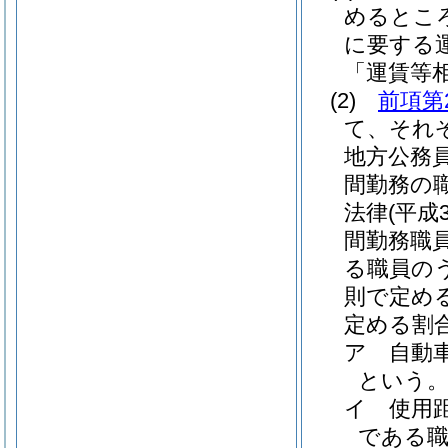
めるとこ
に要する
「運賃等
(2)
前項第
て、それ
地方公務
間勤務の
法律
(平成
間勤務職
る職員の
則で定め
定める割
ア
自動
という。
イ
使用
である職員