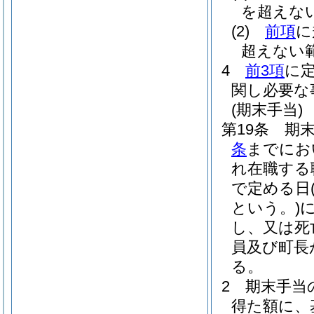
を超えな
(2)
前項
に
超えない
4
前3項
に
関し必要な
(期末手当)
第19条
期末
条
までにお
れ在職する
で定める日
という。)
し、又は死
員及び町長
る。
2
期末手当の
得た額に、