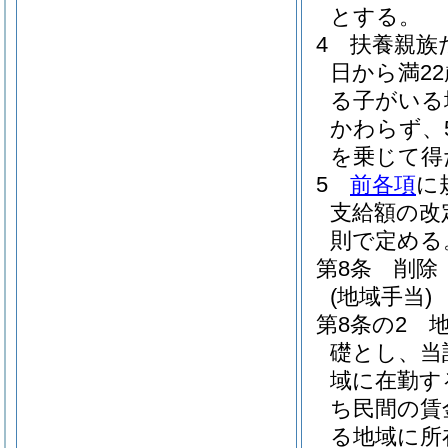
とする。
4
扶養親族
日から満2
る子がいる
かわらず、
を乗じて得
5
前各項
に
支給額の改
則で定める
第8条
削除
(地域手当)
第8条の2
礎とし、当
域に在勤す
ち民間の賃
る地域に所