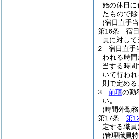
始の休日に
たもので除
(宿日直手当
第16条
宿
員に対して
2
宿日直手
われる時間
当する時間
いて行われる
則で定める
3
前項
の勤
い。
(時間外勤
第17条
第1
定する職員
(管理職員特