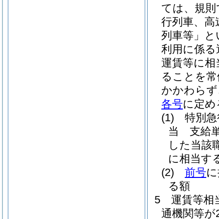
ては、規則
行列車、高
列車等」と
利用に係る
運賃等に相
ることを常
かかわらず
各号
に定め
(1)
特別急
当 支給
した当該
に相当す
(2)
前号
に
る額
5
運賃等相
通機関等が