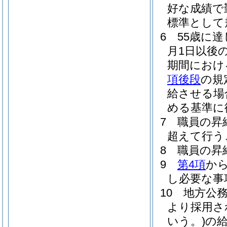
好な成績で
標準として
6
55歳に
月1日以後
期間におけ
項後段
の規
給させる場
める基準に
7
職員の昇
超えて行う
8
職員の昇
9
第4項
か
し必要な事
10
地方公務
より採用さ
いう。)
の