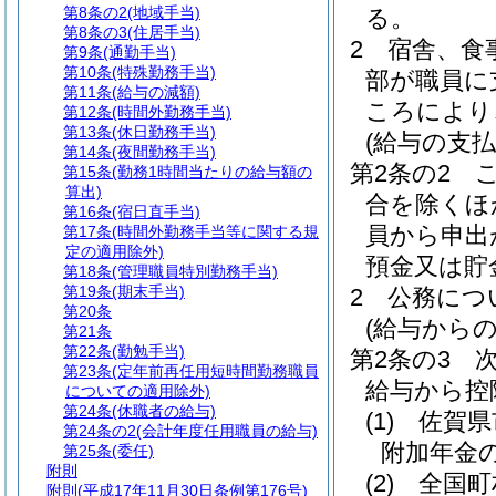
第8条の2
(地域手当)
る。
第8条の3
(住居手当)
2
宿舎、食
第9条
(通勤手当)
第10条
(特殊勤務手当)
部が職員に
第11条
(給与の減額)
ころにより
第12条
(時間外勤務手当)
第13条
(休日勤務手当)
(給与の支払
第14条
(夜間勤務手当)
第2条の2
第15条
(勤務1時間当たりの給与額の
算出)
合を除くほ
第16条
(宿日直手当)
員から申出
第17条
(時間外勤務手当等に関する規
定の適用除外)
預金又は貯
第18条
(管理職員特別勤務手当)
第19条
(期末手当)
2
公務につ
第20条
(給与からの
第21条
第22条
(勤勉手当)
第2条の3
第23条
(定年前再任用短時間勤務職員
給与から控
についての適用除外)
第24条
(休職者の給与)
(1)
佐賀県
第24条の2
(会計年度任用職員の給与)
附加年金
第25条
(委任)
附則
(2)
全国町
附則
(平成17年11月30日条例第176号)