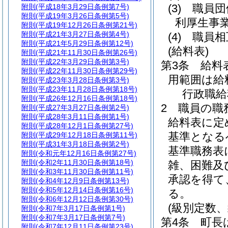
(3)
職員団
附則
(平成18年3月29日条例第7号)
附則
(平成19年3月26日条例第5号)
利厚生事
附則
(平成19年12月26日条例第21号)
附則
(平成21年3月27日条例第4号)
(4)
職員相
附則
(平成21年5月29日条例第12号)
(給料表)
附則
(平成21年11月30日条例第26号)
附則
(平成22年3月29日条例第3号)
第3条
給料
附則
(平成22年11月30日条例第29号)
用範囲は給
附則
(平成23年3月28日条例第3号)
附則
(平成23年11月28日条例第18号)
行政職給
附則
(平成26年12月16日条例第18号)
2
職員の職
附則
(平成27年3月27日条例第2号)
附則
(平成28年3月11日条例第1号)
給料表に定
附則
(平成28年12月1日条例第27号)
基準となる
附則
(平成29年12月18日条例第11号)
附則
(平成31年3月18日条例第2号)
基準職務表
附則
(令和元年12月16日条例第27号)
附則
(令和2年11月30日条例第18号)
雑、困難及
附則
(令和3年11月30日条例第11号)
承認を得て
附則
(令和4年12月9日条例第13号)
附則
(令和5年12月14日条例第16号)
る。
附則
(令和6年12月12日条例第30号)
(級別定数
附則
(令和7年3月17日条例第1号)
附則
(令和7年3月17日条例第7号)
第4条
町長
附則
(令和7年12月11日条例第23号)