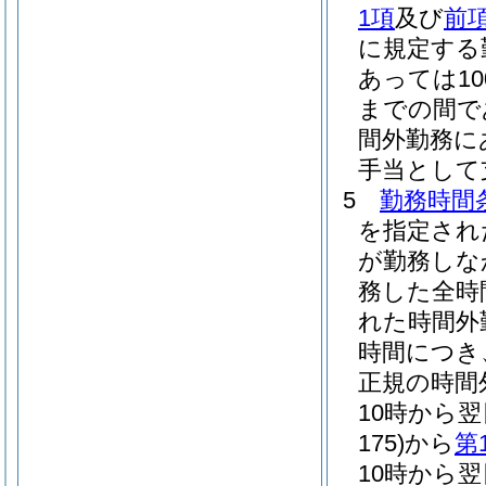
1項
及び
前
に規定する
あっては10
までの間であ
間外勤務に
手当として
5
勤務時間
を指定され
が勤務しな
務した全時
れた時間外
時間につき
正規の時間
10時から
175)
から
第
10時から