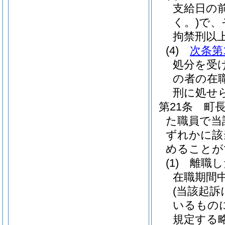
支給日の
く。)
で、
拘禁刑以
(4)
次条第
処分を受
の者の在
刑に処せ
第21条
町
た職員で当
ずれかに該
めることが
(1)
離職し
在職期間
(当該起
いるもの
規定する