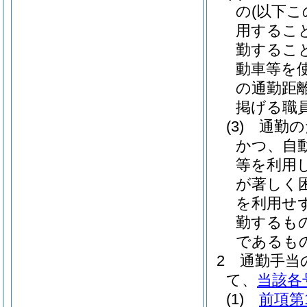
の
(以下
用するこ
勤するこ
動車等を
の通勤距
掲げる職
(3)
通勤の
かつ、自
等を利用
が著しく
を利用せ
勤するも
であるも
2
通勤手当
て、
当該各
(1)
前項第