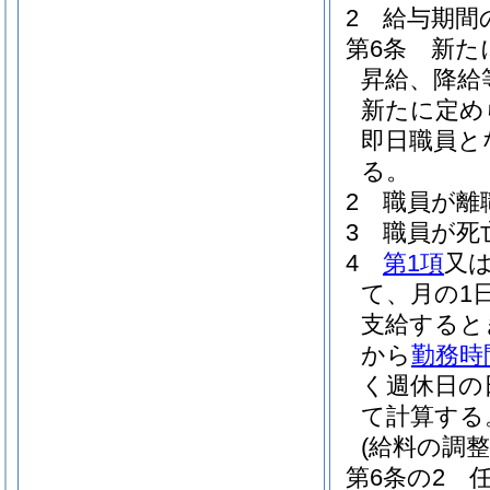
2
給与期間
第6条
新た
昇給、降給
新たに定め
即日職員と
る。
2
職員が離
3
職員が死
4
第1項
又
て、月の1
支給すると
から
勤務時
く週休日の
て計算する
(給料の調整
第6条の2