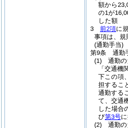
額から23
の1が16,
した額
3
前2項
に
事項は、規
(通勤手当)
第9条
通勤
(1)
通勤の
「交通機
下この項
担するこ
通勤する
て、交通
した場合
び
第3号
に
(2)
通勤の