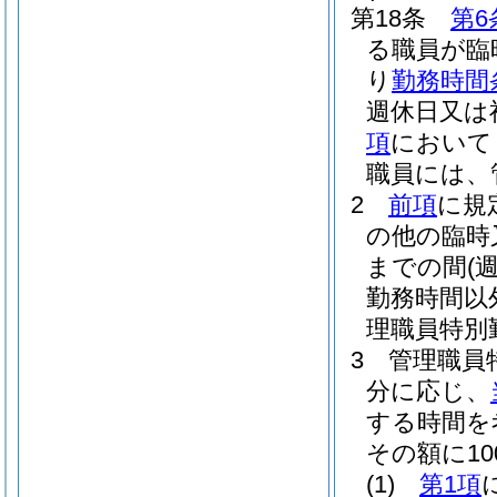
第18条
第6
る職員が臨
り
勤務時間
週休日又は
項
において
職員には、
2
前項
に規
の他の臨時
までの間
(
勤務時間以
理職員特別
3
管理職員
分に応じ、
する時間を
その額に10
(1)
第1項