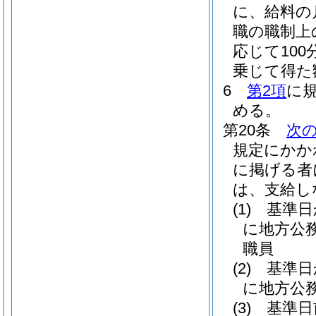
に、給料の
職の職制上
応じて10
乗じて得た
6
第2項
に
める。
第20条
次
規定にかか
に掲げる者
は、支給し
(1)
基準日
に地方公
職員
(2)
基準日
に地方公
(3)
基準日