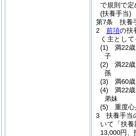
で規則で定
(扶養手当)
第7条
扶養
2
前項
の扶
く主として
(1)
満22
子
(2)
満22
孫
(3)
満60
(4)
満22
弟妹
(5)
重度心
3
扶養手当
いて「扶養
13,000