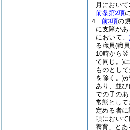
月において2
前条第2項
4
前3項
の
に支障があ
において、
る職員
(職
10時から
て同じ。)
ものとして
を除く。)
あり、並び
での子のあ
常態として
定める者に
項において
養育」とあ