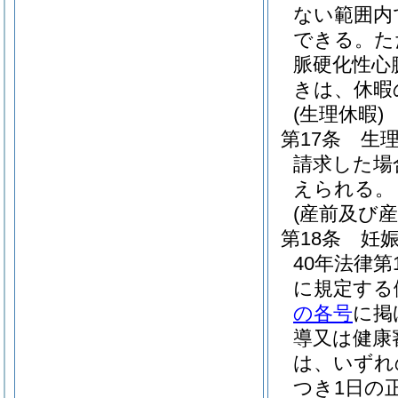
ない範囲内
できる。
た
脈硬化性心
きは、休暇
(生理休暇)
第17条
生
請求した場
えられる。
(産前及び
第18条
妊
40年法律第1
に規定する
の各号
に掲
導又は健康
は、いずれ
つき1日の