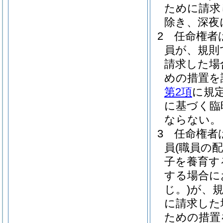
ために請求
除き、深夜
2
任命権者
員が、規則
請求した場
めの措置を
第2項
に規
に基づく臨
ならない。
3
任命権者
員
(職員の
子を養育す
する場合に
じ。)
が、
に請求した
ための措置