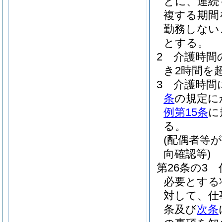
とに、連続
複する期間
勤務しない
とする。
2
介護時間
き2時間を
3
介護時間
条
の規定に
例第15条
に
る。
(配偶者等
向確認等)
第26条の3
必要とする
対して、仕
条及び
次条