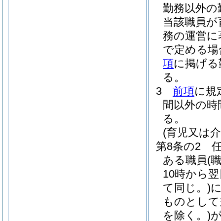
勤務以外の
当該職員が
務の運営に
で定める場
項
に掲げる
る。
3
前項
に規
間以外の時
る。
(育児又は
第8条の2
ある職員
(
10時から
て同じ。)
ものとして
を除く。)