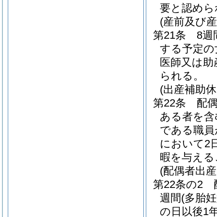
要と認めら
(産前及び産
第21条
8週
する予定の
医師又は助
られる。
(出産補助休
第22条
配
ある者を含
である職員
において2
暇を与える
(配偶者出産
第22条の2
週間
(多胎
の日以後1