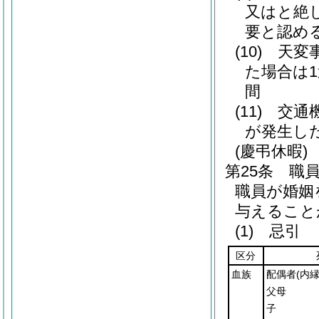
又はと絶
要と認め
(10)
天変
た場合は
間
(11)
交通
が発生し
(慶弔休暇)
第25条
職
職員が婚姻
与えること
(1)
忌引
区分
血族
配偶者
(内
父母
子