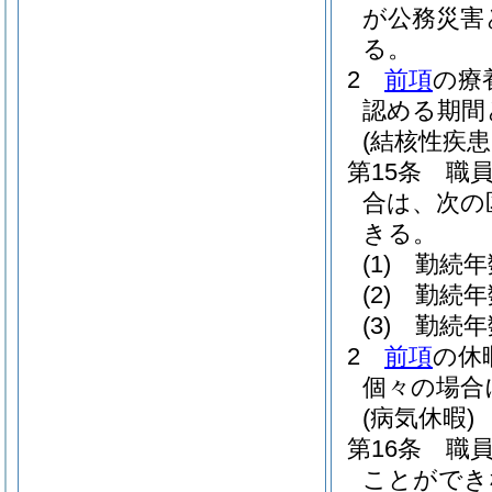
が公務災害
る。
2
前項
の療
認める期間
(結核性疾
第15条
職
合は、次の
きる。
(1)
勤続年
(2)
勤続年
(3)
勤続年
2
前項
の休
個々の場合
(病気休暇)
第16条
職
ことができ