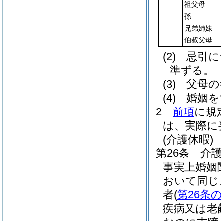
祖父母
孫
兄弟姉妹
伯叔父母
(2)
忌引に
準ずる。
(3)
父母の
(4)
婚姻を
2
前項
に規
は、実際に
(介護休暇)
第26条
介
事実上婚姻
おいて同じ
者
(
第26条の
疾病又は老