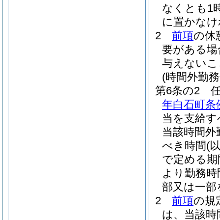
なくとも1
に置かなけ
2
前項
の休
要がある場
与えないこ
(時間外勤務
第6条の2
年白石町条例
当を支給す
当該時間外
べき時間
(
で定める期
より勤務時
部又は一部
2
前項
の規
は、当該時