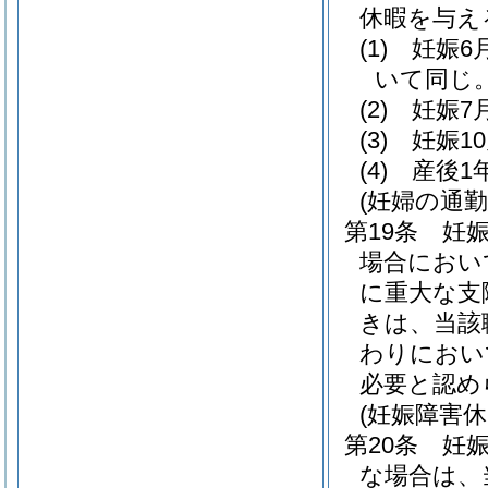
休暇を与え
(1)
妊娠6
いて同じ。
(2)
妊娠7
(3)
妊娠1
(4)
産後1
(妊婦の通勤
第19条
妊
場合におい
に重大な支
きは、当該
わりにおい
必要と認め
(妊娠障害休
第20条
妊
な場合は、