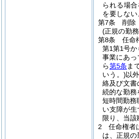
られる場合
を要しない
第7条
削除
(正規の勤
第8条
任命
第1第1号
事業にあっ
ら
第5条
ま
いう。)
以
絡及び文書
続的な勤務
短時間勤務
い支障が生
限り、当該
2
任命権者
は、正規の