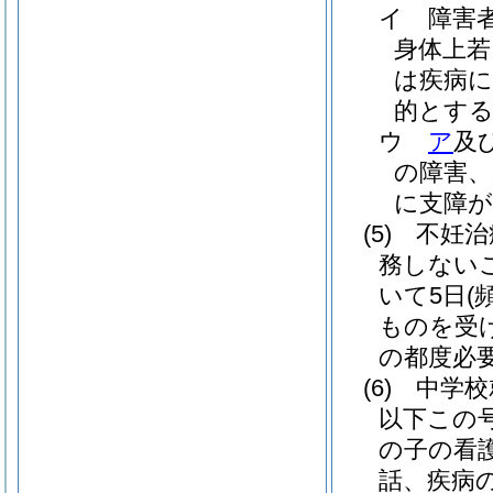
イ
障害
身体上若
は疾病
的とす
ウ
ア
及
の障害、
に支障が
(5)
不妊治
務しない
いて5日
(
ものを受け
の都度必
(6)
中学校
以下この
の子の看
話、疾病