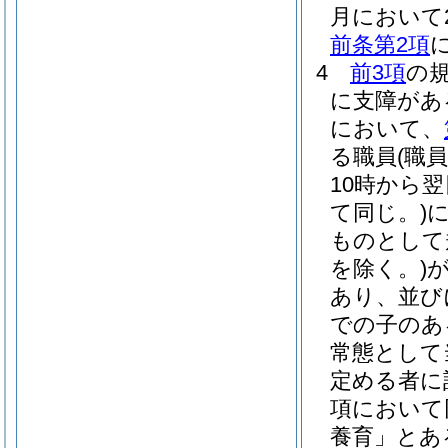
月において2
前条第2項
4
前3項
の
に支障があ
において、
る職員
(職
10時から
て同じ。)
ものとして
を除く。)
あり、並び
での子のあ
常態として
定める者に
項において
養育」とあ