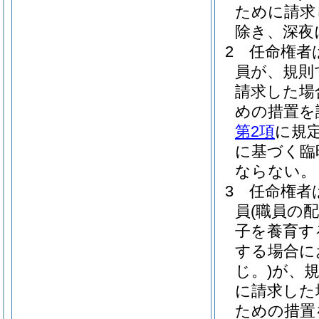
ために請求
除き、深夜
2
任命権者
員が、規則
請求した場
めの措置を
第2項
に規
に基づく臨
ならない。
3
任命権者
員
(職員の
子を養育す
する場合に
じ。)
が、
に請求した
ための措置