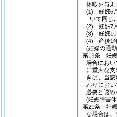
休暇を与え
(1)
妊娠6
いて同じ。
(2)
妊娠7
(3)
妊娠1
(4)
産後1
(妊婦の通勤
第19条
妊
場合におい
に重大な支
きは、当該
わりにおい
必要と認め
(妊娠障害休
第20条
妊
な場合は、