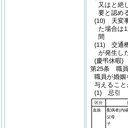
又はと絶
要と認め
(10)
天変
た場合は
間
(11)
交通
が発生し
(慶弔休暇)
第25条
職
職員が婚姻
与えること
(1)
忌引
区分
血族
配偶者
(内
父母
子