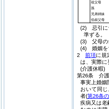
祖父母
孫
兄弟姉妹
伯叔父母
(2)
忌引に
準ずる。
(3)
父母の
(4)
婚姻を
2
前項
に規
は、実際に
(介護休暇)
第26条
介
事実上婚姻
おいて同じ
者
(
第26条の
疾病又は老