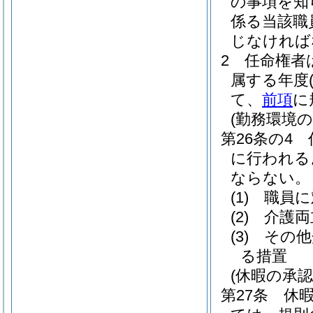
の事項を知
係る当該職
じなければ
2
任命権者
属する年度
て、
前項
に
(勤務環境
第26条の4
に行われる
ならない。
(1)
職員に
(2)
介護両
(3)
その他
る措置
(休暇の承認
第27条
休