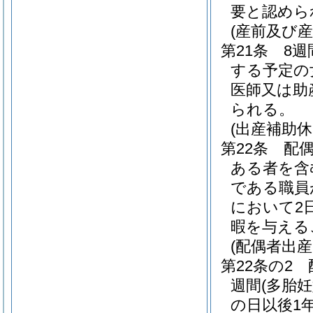
要と認めら
(産前及び産
第21条
8週
する予定の
医師又は助
られる。
(出産補助休
第22条
配
ある者を含
である職員
において2
暇を与える
(配偶者出産
第22条の2
週間
(多胎
の日以後1