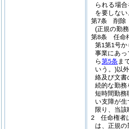
られる場合
を要しない
第7条
削除
(正規の勤
第8条
任命
第1第1号
事業にあっ
ら
第5条
ま
いう。)
以
絡及び文書
続的な勤務
短時間勤務
い支障が生
限り、当該
2
任命権者
は、正規の