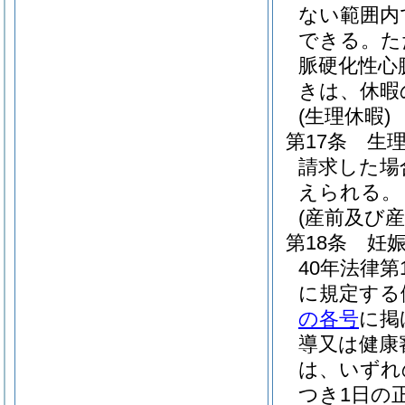
ない範囲内
できる。
た
脈硬化性心
きは、休暇
(生理休暇)
第17条
生
請求した場
えられる。
(産前及び
第18条
妊
40年法律第1
に規定する
の各号
に掲
導又は健康
は、いずれ
つき1日の