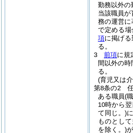
勤務以外の
当該職員が
務の運営に
で定める場
項
に掲げる
る。
3
前項
に規
間以外の時
る。
(育児又は
第8条の2
ある職員
(
10時から
て同じ。)
ものとして
を除く。)