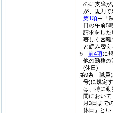
のに支障が
が、規則で
第1項
中「
日の午前5
請求をした
著しく困難
と読み替え
5
前4項
に
他の勤務の
(休日)
第9条
職員
号)
に規定
は、特に勤
間において
月3日まで
休日」とい