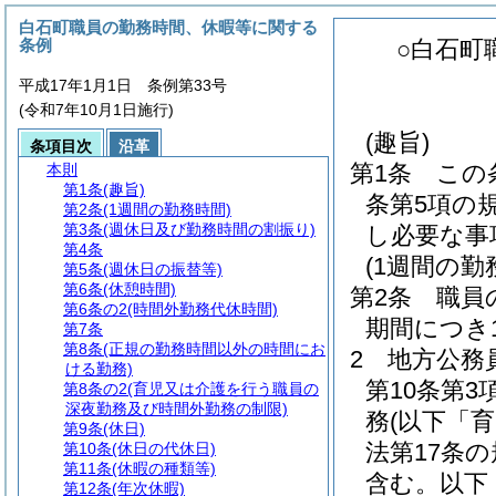
白石町職員の勤務時間、休暇等に関する
条例
○白石町
平成17年1月1日 条例第33号
(令和7年10月1日施行)
(趣旨)
条項目次
沿革
第1条
この
本則
第1条
(趣旨)
条第5項の
第2条
(1週間の勤務時間)
第3条
(週休日及び勤務時間の割振り)
し必要な事
第4条
(1週間の勤
第5条
(週休日の振替等)
第6条
(休憩時間)
第2条
職員
第6条の2
(時間外勤務代休時間)
期間につき
第7条
第8条
(正規の勤務時間以外の時間にお
2
地方公務
ける勤務)
第10条第
第8条の2
(育児又は介護を行う職員の
深夜勤務及び時間外勤務の制限)
務
(以下「
第9条
(休日)
法第17条
第10条
(休日の代休日)
第11条
(休暇の種類等)
含む。以下
第12条
(年次休暇)