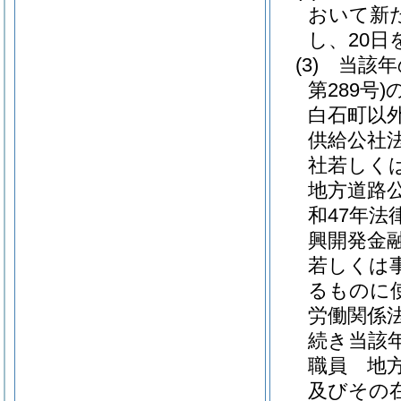
おいて新
し、20
(3)
当該年
第289号)
白石町以
供給公社
社若しく
地方道路
和47年法律
興開発金
若しくは
るものに
労働関係
続き当該
職員 地
及びその