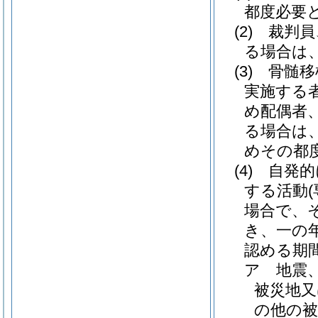
都度必要
(2)
裁判員
る場合は
(3)
骨髄移
実施する
め配偶者
る場合は
めその都
(4)
自発的
する活動
場合で、
き、一の
認める期
ア
地震
被災地又
の他の被