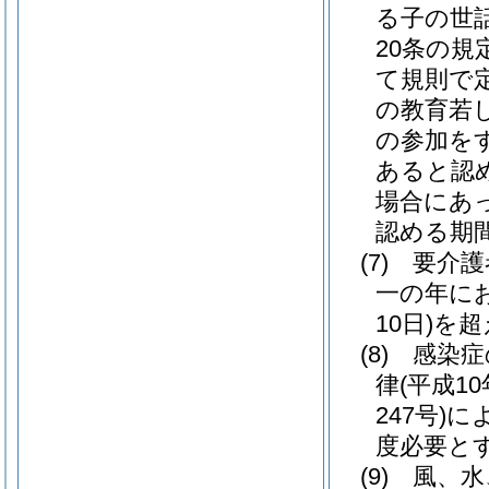
る子の世
20条の
て規則で
の教育若
の参加を
あると認
場合にあっ
認める期
(7)
要介護
一の年に
10日)
を超
(8)
感染症
律
(平成10
247号)
に
度必要と
(9)
風、水