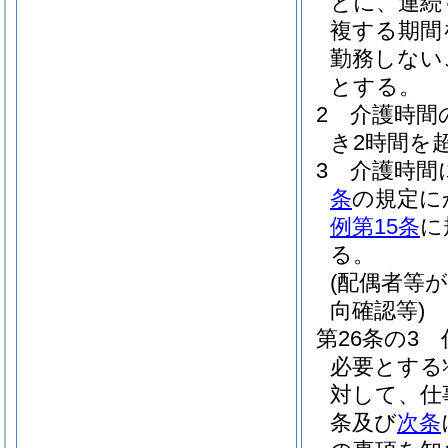
とに、連続
複する期間
勤務しない
とする。
2
介護時間
き2時間を
3
介護時間
条
の規定に
例第15条
に
る。
(配偶者等
向確認等)
第26条の3
必要とする
対して、仕
条及び
次条