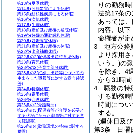
第13条
(夏季休暇)
りの勤務時
第14条
(公務災害による休暇)
法第17条
第15条
(結核性疾患による休暇)
第16条
(病気休暇)
あっては、
第17条
(生理休暇)
内容。以下
第18条
(産前及び産後の通院休暇)
第19条
(妊婦の通勤緩和休暇)
命権者が定
第20条
(妊娠障害休暇)
3
地方公務員
第21条
(産前及び産後の休暇)
第22条
(出産補助休暇)
より採用さ
第22条の2
(配偶者出産時育児休暇)
いう。)
の
第23条
(育児休暇)
第23条の2
(子育て部分休暇)
を除き、4
第23条の3
(妊娠、出産等についての
申出をした職員等に対する意向確認
から31時
等)
4
職務の特
第24条
(特別休暇)
第25条
(慶弔休暇)
する勤務時
第26条
(介護休暇)
時間につい
第26条の2
(介護時間)
第26条の3
(配偶者等が介護を必要と
する。
する状況に至った職員等に対する意
(週休日及
向確認等)
第26条の4
(勤務環境の整備に関する
第3条
日曜
措置)