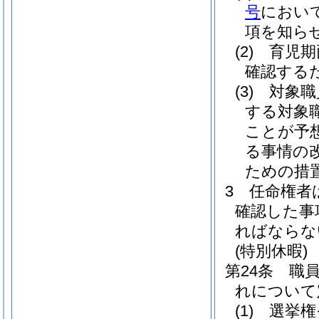
号
におい
項を知ら
(2)
育児期
確認する
(3)
対象職
する対象
ことが予
る事情の
ための措
3
任命権者
確認した事
ればならな
(特別休暇)
第24条
職
れについて
(1)
選挙権