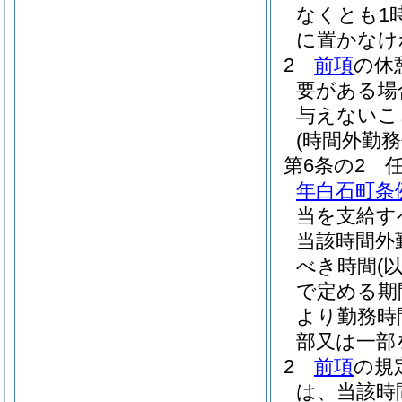
なくとも1
に置かなけ
2
前項
の休
要がある場
与えないこ
(時間外勤務
第6条の2
年白石町条例
当を支給す
当該時間外
べき時間
(
で定める期
より勤務時
部又は一部
2
前項
の規
は、当該時