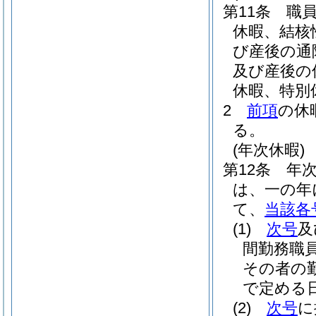
第11条
職
休暇、結核
び産後の通
及び産後の
休暇、特別
2
前項
の休
る。
(年次休暇)
第12条
年
は、一の年
て、
当該各
(1)
次号
及
間勤務職
その者の
で定める日
(2)
次号
に