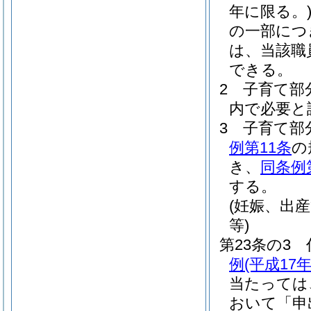
年に限る。
の一部につ
は、当該職
できる。
2
子育て部
内で必要と
3
子育て部
例第11条
の
き、
同条例
する。
(妊娠、出
等)
第23条の3
例
(平成17
当たっては
おいて「申