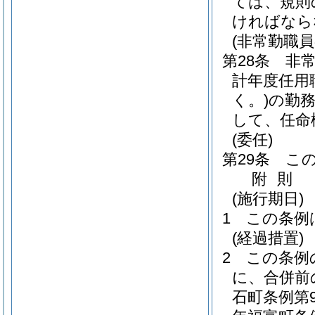
ては、規則
ければなら
(非常勤職
第28条
非
計年度任用
く。)
の勤
して、任命
(委任)
第29条
こ
附
則
(施行期日)
1
この条例
(経過措置)
2
この条例
に、合併前
石町条例第9