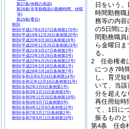
日をいう。
第27条
(休暇の承認)
第28条
(非常勤職員の勤務時間、休暇
時間勤務職
等)
第29条
(委任)
務等の内容
附則
の5日間に
附則
(平成17年6月27日条例第170号)
附則
(平成19年12月26日条例第20号)
間勤務職員
附則
(平成20年9月30日条例第18号)
ら金曜日ま
附則
(平成20年12月25日条例第23号)
附則
(平成21年3月27日条例第3号)
る。
附則
(平成22年3月29日条例第3号)
2
任命権者
附則
(平成22年6月25日条例第22号)
附則
(平成23年3月28日条例第1号)
につき7時
附則
(平成28年3月18日条例第7号)
し、育児短
附則
(令和元年6月24日条例第14号)
附則
(令和元年12月16日条例第31号)
いて、当該
附則
(令和2年3月6日条例第1号)
附則
(令和3年3月15日条例第3号)
分を超えな
附則
(令和3年12月20日条例第18号)
再任用短時
附則
(令和4年9月7日条例第9号)
附則
(令和4年12月9日条例第12号)
て、1日に
附則
(令和7年3月17日条例第2号)
振るものと
附則
(令和7年9月11日条例第19号)
第4条
任命