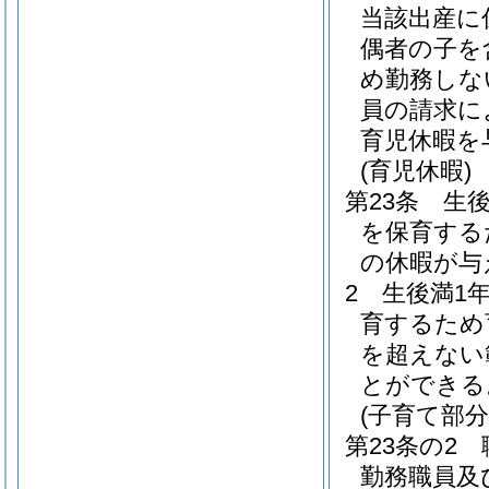
当該出産に
偶者の子を
め勤務しな
員の請求に
育児休暇を
(育児休暇)
第23条
生
を保育する
の休暇が与
2
生後満1
育するため
を超えない
とができる
(子育て部分
第23条の2
勤務職員及