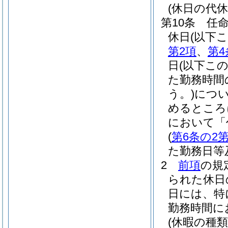
(休日の代休
第10条
任
休日
(以下
第2項
、
第4
日
(以下こ
た勤務時間
う。)
につ
めるところ
において「
(
第6条の2第
た勤務日等
2
前項
の規
られた休日
日には、特
勤務時間に
(休暇の種類