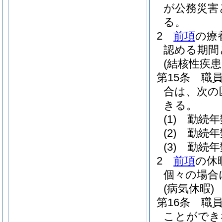
が公務災害
る。
2
前項
の療
認める期間
(結核性疾
第15条
職
合は、次の
きる。
(1)
勤続年
(2)
勤続年
(3)
勤続年
2
前項
の休
個々の場合
(病気休暇)
第16条
職
ことができ