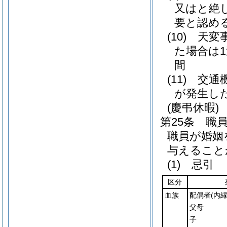
又はと絶
要と認め
(10)
天変
た場合は
間
(11)
交通
が発生し
(慶弔休暇)
第25条
職
職員が婚姻
与えること
(1)
忌引
区分
血族
配偶者
(内
父母
子