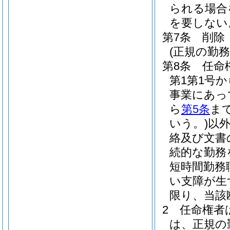
られる場合
を要しない
第7条
削除
(正規の勤
第8条
任命
第1第1号
事業にあっ
ら
第5条
ま
いう。)
以
絡及び文書
続的な勤務
短時間勤務
い支障が生
限り、当該
2
任命権者
は、正規の