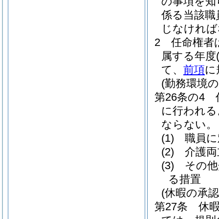
の事項を知
係る当該職
じなければ
2
任命権者
属する年度
て、
前項
に
(勤務環境
第26条の4
に行われる
ならない。
(1)
職員に
(2)
介護両
(3)
その他
る措置
(休暇の承認
第27条
休