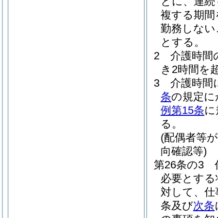
とに、連続
複する期間
勤務しない
とする。
2
介護時間
き2時間を
3
介護時間
条
の規定に
例第15条
に
る。
(配偶者等
向確認等)
第26条の3
必要とする
対して、仕
条及び
次条