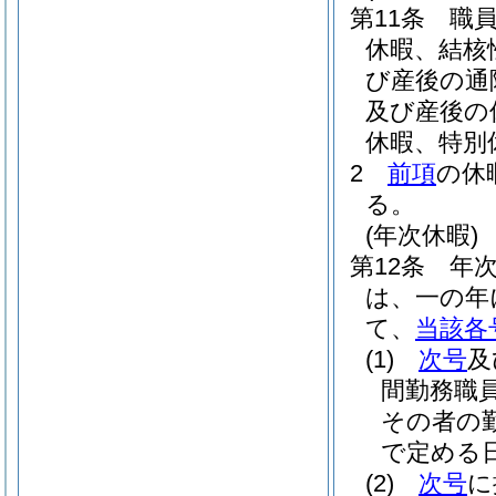
第11条
職
休暇、結核
び産後の通
及び産後の
休暇、特別
2
前項
の休
る。
(年次休暇)
第12条
年
は、一の年
て、
当該各
(1)
次号
及
間勤務職
その者の
で定める日
(2)
次号
に