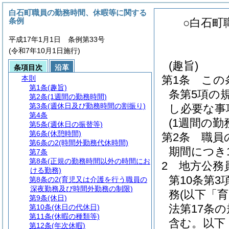
白石町職員の勤務時間、休暇等に関する
条例
○白石町
平成17年1月1日 条例第33号
(令和7年10月1日施行)
(趣旨)
条項目次
沿革
第1条
この
本則
第1条
(趣旨)
条第5項の
第2条
(1週間の勤務時間)
第3条
(週休日及び勤務時間の割振り)
し必要な事
第4条
(1週間の勤
第5条
(週休日の振替等)
第6条
(休憩時間)
第2条
職員
第6条の2
(時間外勤務代休時間)
期間につき
第7条
第8条
(正規の勤務時間以外の時間にお
2
地方公務
ける勤務)
第10条第
第8条の2
(育児又は介護を行う職員の
深夜勤務及び時間外勤務の制限)
務
(以下「
第9条
(休日)
法第17条
第10条
(休日の代休日)
第11条
(休暇の種類等)
含む。以下
第12条
(年次休暇)