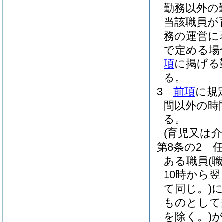
勤務以外の
当該職員が
務の運営に
で定める場
項
に掲げる
る。
3
前項
に規
間以外の時
る。
(育児又は
第8条の2
ある職員
(
10時から
て同じ。)
ものとして
を除く。)