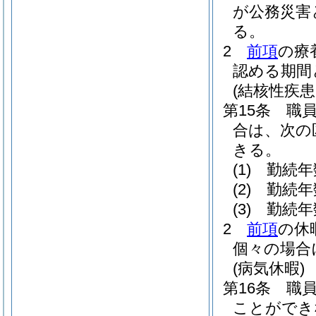
が公務災害
る。
2
前項
の療
認める期間
(結核性疾
第15条
職
合は、次の
きる。
(1)
勤続年
(2)
勤続年
(3)
勤続年
2
前項
の休
個々の場合
(病気休暇)
第16条
職
ことができ