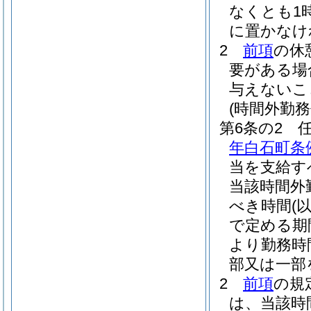
なくとも1
に置かなけ
2
前項
の休
要がある場
与えないこ
(時間外勤務
第6条の2
年白石町条例
当を支給す
当該時間外
べき時間
(
で定める期
より勤務時
部又は一部
2
前項
の規
は、当該時