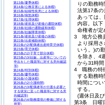
第13条
(夏季休暇)
りの勤務時
第14条
(公務災害による休暇)
法第17条
第15条
(結核性疾患による休暇)
第16条
(病気休暇)
あっては、
第17条
(生理休暇)
内容。以下
第18条
(産前及び産後の通院休暇)
第19条
(妊婦の通勤緩和休暇)
命権者が定
第20条
(妊娠障害休暇)
3
地方公務員
第21条
(産前及び産後の休暇)
第22条
(出産補助休暇)
より採用さ
第22条の2
(配偶者出産時育児休暇)
いう。)
の
第23条
(育児休暇)
第23条の2
(子育て部分休暇)
を除き、4
第23条の3
(妊娠、出産等についての
申出をした職員等に対する意向確認
から31時
等)
4
職務の特
第24条
(特別休暇)
第25条
(慶弔休暇)
する勤務時
第26条
(介護休暇)
時間につい
第26条の2
(介護時間)
第26条の3
(配偶者等が介護を必要と
する。
する状況に至った職員等に対する意
(週休日及
向確認等)
第26条の4
(勤務環境の整備に関する
第3条
日曜
措置)