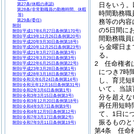
日をいう。
第27条
(休暇の承認)
第28条
(非常勤職員の勤務時間、休暇
時間勤務職
等)
第29条
(委任)
務等の内容
附則
の5日間に
附則
(平成17年6月27日条例第170号)
附則
(平成19年12月26日条例第20号)
間勤務職員
附則
(平成20年9月30日条例第18号)
ら金曜日ま
附則
(平成20年12月25日条例第23号)
附則
(平成21年3月27日条例第3号)
る。
附則
(平成22年3月29日条例第3号)
2
任命権者
附則
(平成22年6月25日条例第22号)
附則
(平成23年3月28日条例第1号)
につき7時
附則
(平成28年3月18日条例第7号)
し、育児短
附則
(令和元年6月24日条例第14号)
附則
(令和元年12月16日条例第31号)
いて、当該
附則
(令和2年3月6日条例第1号)
附則
(令和3年3月15日条例第3号)
分を超えな
附則
(令和3年12月20日条例第18号)
再任用短時
附則
(令和4年9月7日条例第9号)
附則
(令和4年12月9日条例第12号)
て、1日に
附則
(令和7年3月17日条例第2号)
振るものと
附則
(令和7年9月11日条例第19号)
第4条
任命