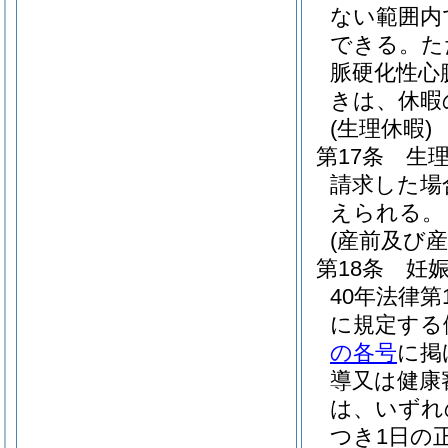
ない範囲内
できる。
た
脈硬化性心
きは、休暇
(生理休暇)
第17条
生
請求した場
えられる。
(産前及び
第18条
妊
40年法律第1
に規定する
の各号
に掲
導又は健康
は、いずれ
つき1日の