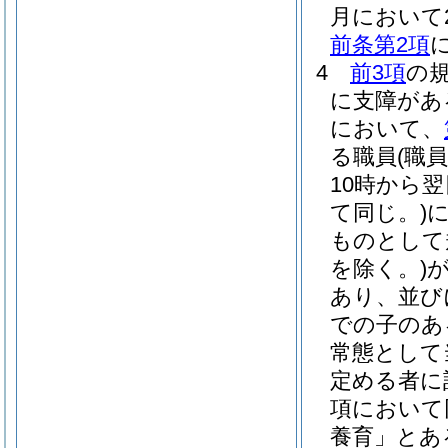
月において2
前条第2項
4
前3項
の
に支障があ
において、
る職員
(職
10時から
て同じ。)
ものとして
を除く。)
あり、並び
での子のあ
常態として
定める者に
項において
養育」とあ