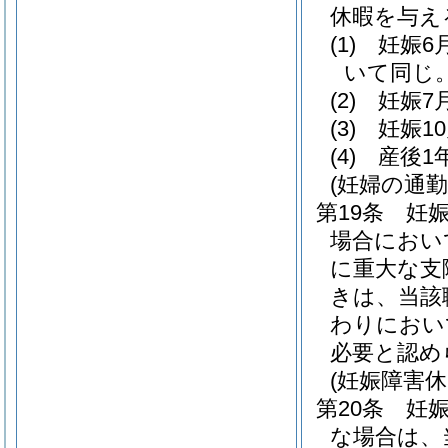
休暇を与え
(1)
妊娠6
いて同じ。
(2)
妊娠7
(3)
妊娠1
(4)
産後1
(妊婦の通勤
第19条
妊
場合におい
に重大な支
きは、当該
わりにおい
必要と認め
(妊娠障害休
第20条
妊
な場合は、