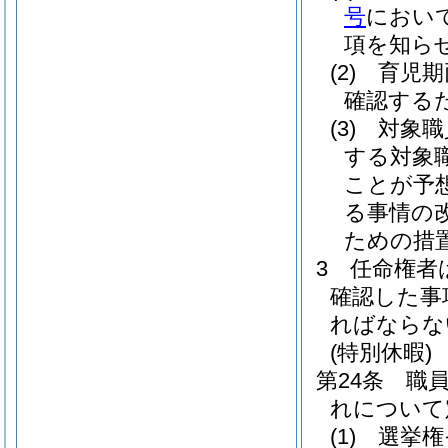
号
におい
項を知ら
(2)
育児期
確認する
(3)
対象職
する対象
ことが予
る事情の
ための措
3
任命権者
確認した事
ればならな
(特別休暇)
第24条
職
れについて
(1)
選挙権