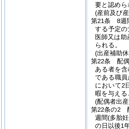
要と認めら
(産前及び産
第21条
8週
する予定の
医師又は助
られる。
(出産補助休
第22条
配
ある者を含
である職員
において2
暇を与える
(配偶者出産
第22条の2
週間
(多胎
の日以後1