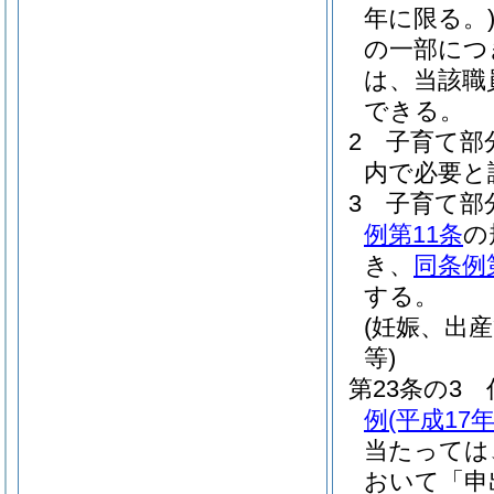
年に限る。
の一部につ
は、当該職
できる。
2
子育て部
内で必要と
3
子育て部
例第11条
の
き、
同条例
する。
(妊娠、出
等)
第23条の3
例
(平成17
当たっては
おいて「申