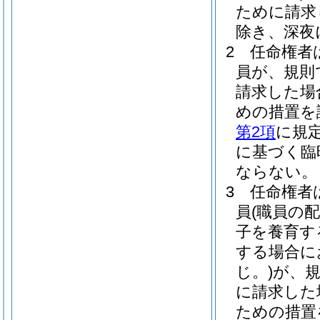
ために請求
除き、深夜
2
任命権者
員が、規則
請求した場
めの措置を
第2項
に規
に基づく臨
ならない。
3
任命権者
員
(職員の
子を養育す
する場合に
じ。)
が、
に請求した
ための措置