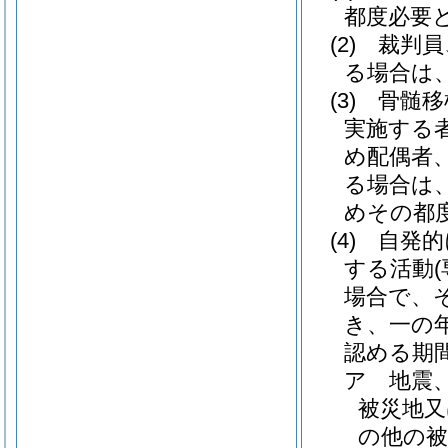
都度必要
(2)
裁判員
る場合は
(3)
骨髄移
実施する
め配偶者
る場合は
めその都
(4)
自発的
する活動
場合で、
き、一の
認める期
ア
地震
被災地又
の他の被