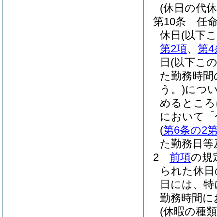
(休日の代休
第10条
任
休日
(以下
第2項
、
第4
日
(以下こ
た勤務時間
う。)
につ
めるところ
において「
(
第6条の2第
た勤務日等
2
前項
の規
られた休日
日には、特
勤務時間に
(休暇の種類