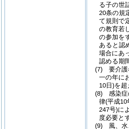
る子の世
20条の
て規則で
の教育若
の参加を
あると認
場合にあっ
認める期
(7)
要介護
一の年に
10日)
を超
(8)
感染症
律
(平成10
247号)
に
度必要と
(9)
風、水