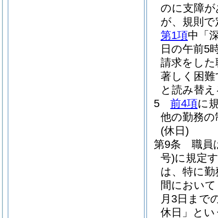
のに支障が
が、規則で
第1項
中「
日の午前5
請求をした
著しく困難
と読み替え
5
前4項
に
他の勤務の
(休日)
第9条
職員
号)
に規定
は、特に勤
間において
月3日まで
休日」とい