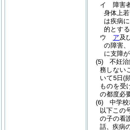
イ
障害
身体上若
は疾病
的とす
ウ
ア
及
の障害、
に支障が
(5)
不妊治
務しない
いて5日
(
ものを受け
の都度必
(6)
中学校
以下この
の子の看
話、疾病