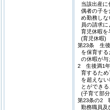
当該出産に
偶者の子を
め勤務しな
員の請求に
育児休暇を
(育児休暇)
第23条
生
を保育する
の休暇が与
2
生後満1
育するため
を超えない
とができる
(子育て部分
第23条の2
勤務職員及