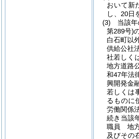
おいて新
し、20
(3)
当該年
第289号)
白石町以
供給公社
社若しく
地方道路
和47年法律
興開発金
若しくは
るものに
労働関係
続き当該
職員 地
及びその