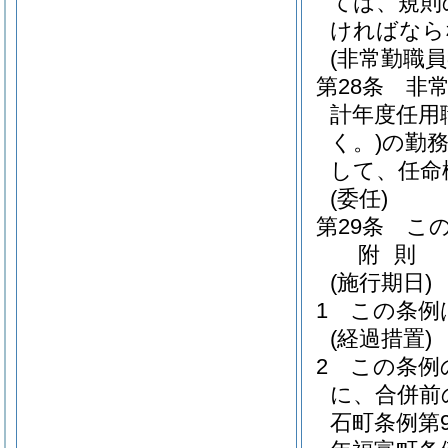
ては、規則
ければなら
(非常勤職
第28条
非
計年度任用
く。)
の勤
して、任命
(委任)
第29条
こ
附
則
(施行期日)
1
この条例
(経過措置)
2
この条例
に、合併前
石町条例第9