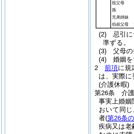
祖父母
孫
兄弟姉妹
伯叔父母
(2)
忌引に
準ずる。
(3)
父母の
(4)
婚姻を
2
前項
に規
は、実際に
(介護休暇)
第26条
介
事実上婚姻
おいて同じ
者
(
第26条の
疾病又は老