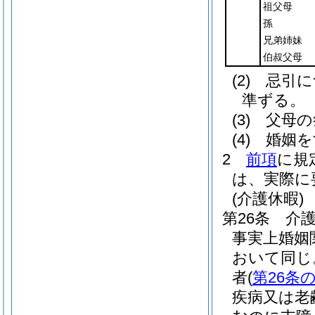
祖父母
孫
兄弟姉妹
伯叔父母
(2)
忌引に
準ずる。
(3)
父母の
(4)
婚姻を
2
前項
に規
は、実際に
(介護休暇)
第26条
介
事実上婚姻
おいて同じ
者
(
第26条の
疾病又は老