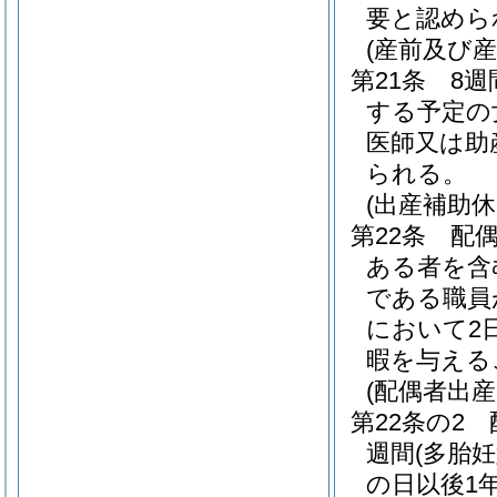
要と認めら
(産前及び産
第21条
8週
する予定の
医師又は助
られる。
(出産補助休
第22条
配
ある者を含
である職員
において2
暇を与える
(配偶者出産
第22条の2
週間
(多胎
の日以後1