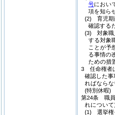
号
におい
項を知ら
(2)
育児期
確認する
(3)
対象職
する対象
ことが予
る事情の
ための措
3
任命権者
確認した事
ればならな
(特別休暇)
第24条
職
れについて
(1)
選挙権