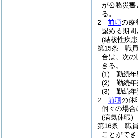
が公務災害
る。
2
前項
の療
認める期間
(結核性疾
第15条
職
合は、次の
きる。
(1)
勤続年
(2)
勤続年
(3)
勤続年
2
前項
の休
個々の場合
(病気休暇)
第16条
職
ことができ