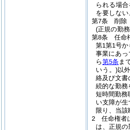
られる場合
を要しない
第7条
削除
(正規の勤
第8条
任命
第1第1号
事業にあっ
ら
第5条
ま
いう。)
以
絡及び文書
続的な勤務
短時間勤務
い支障が生
限り、当該
2
任命権者
は、正規の