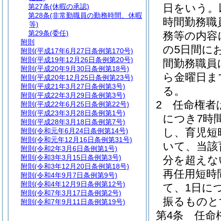
日をいう。
第27条
(休暇の承認)
第28条
(非常勤職員の勤務時間、休暇
時間勤務職
等)
第29条
(委任)
務等の内容
附則
の5日間に
附則
(平成17年6月27日条例第170号)
附則
(平成19年12月26日条例第20号)
間勤務職員
附則
(平成20年9月30日条例第18号)
ら金曜日ま
附則
(平成20年12月25日条例第23号)
附則
(平成21年3月27日条例第3号)
る。
附則
(平成22年3月29日条例第3号)
2
任命権者
附則
(平成22年6月25日条例第22号)
附則
(平成23年3月28日条例第1号)
につき7時
附則
(平成28年3月18日条例第7号)
し、育児短
附則
(令和元年6月24日条例第14号)
附則
(令和元年12月16日条例第31号)
いて、当該
附則
(令和2年3月6日条例第1号)
附則
(令和3年3月15日条例第3号)
分を超えな
附則
(令和3年12月20日条例第18号)
再任用短時
附則
(令和4年9月7日条例第9号)
附則
(令和4年12月9日条例第12号)
て、1日に
附則
(令和7年3月17日条例第2号)
振るものと
附則
(令和7年9月11日条例第19号)
第4条
任命