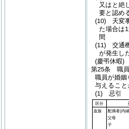
又はと絶
要と認め
(10)
天変
た場合は
間
(11)
交通
が発生し
(慶弔休暇)
第25条
職
職員が婚姻
与えること
(1)
忌引
区分
血族
配偶者
(内
父母
子