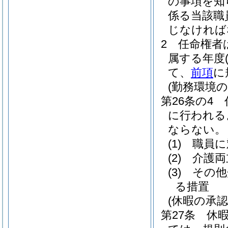
の事項を知
係る当該職
じなければ
2
任命権者
属する年度
て、
前項
に
(勤務環境
第26条の4
に行われる
ならない。
(1)
職員に
(2)
介護両
(3)
その他
る措置
(休暇の承認
第27条
休