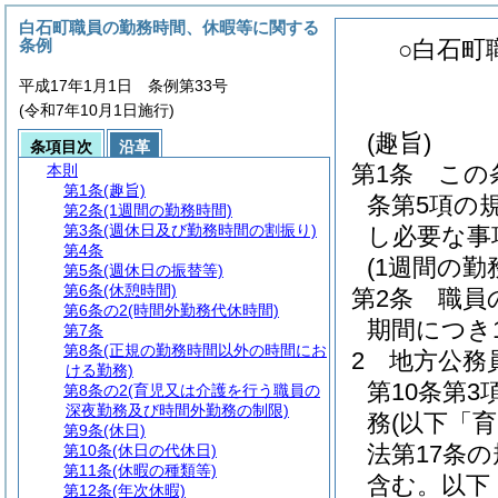
白石町職員の勤務時間、休暇等に関する
条例
○白石町
平成17年1月1日 条例第33号
(令和7年10月1日施行)
(趣旨)
条項目次
沿革
第1条
この
本則
第1条
(趣旨)
条第5項の
第2条
(1週間の勤務時間)
第3条
(週休日及び勤務時間の割振り)
し必要な事
第4条
(1週間の勤
第5条
(週休日の振替等)
第6条
(休憩時間)
第2条
職員
第6条の2
(時間外勤務代休時間)
期間につき
第7条
第8条
(正規の勤務時間以外の時間にお
2
地方公務
ける勤務)
第10条第
第8条の2
(育児又は介護を行う職員の
深夜勤務及び時間外勤務の制限)
務
(以下「
第9条
(休日)
法第17条
第10条
(休日の代休日)
第11条
(休暇の種類等)
含む。以下
第12条
(年次休暇)