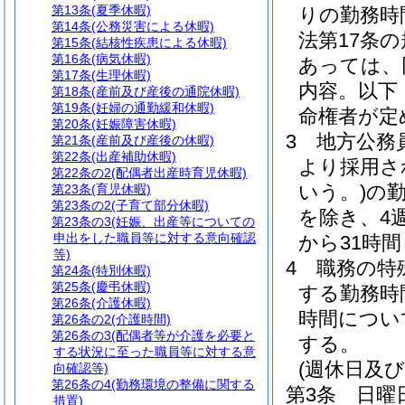
第13条
(夏季休暇)
りの勤務時
第14条
(公務災害による休暇)
法第17条
第15条
(結核性疾患による休暇)
第16条
(病気休暇)
あっては、
第17条
(生理休暇)
内容。以下
第18条
(産前及び産後の通院休暇)
第19条
(妊婦の通勤緩和休暇)
命権者が定
第20条
(妊娠障害休暇)
3
地方公務員
第21条
(産前及び産後の休暇)
第22条
(出産補助休暇)
より採用さ
第22条の2
(配偶者出産時育児休暇)
いう。)
の
第23条
(育児休暇)
第23条の2
(子育て部分休暇)
を除き、4
第23条の3
(妊娠、出産等についての
申出をした職員等に対する意向確認
から31時
等)
4
職務の特
第24条
(特別休暇)
第25条
(慶弔休暇)
する勤務時
第26条
(介護休暇)
時間につい
第26条の2
(介護時間)
第26条の3
(配偶者等が介護を必要と
する。
する状況に至った職員等に対する意
(週休日及
向確認等)
第26条の4
(勤務環境の整備に関する
第3条
日曜
措置)