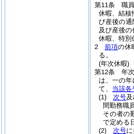
第11条
職
休暇、結核
び産後の通
及び産後の
休暇、特別
2
前項
の休
る。
(年次休暇)
第12条
年
は、一の年
て、
当該各
(1)
次号
及
間勤務職
その者の
で定める日
(2)
次号
に