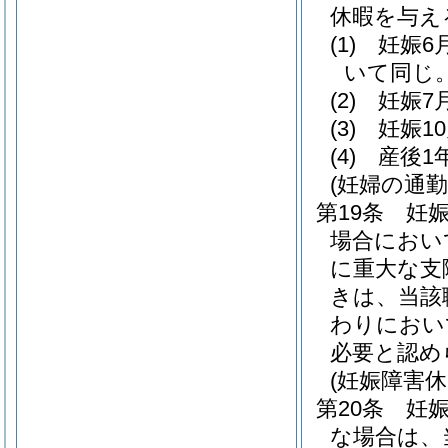
休暇を与え
(1)
妊娠6
いて同じ。
(2)
妊娠7
(3)
妊娠1
(4)
産後1
(妊婦の通勤
第19条
妊
場合におい
に重大な支
きは、当該
わりにおい
必要と認め
(妊娠障害休
第20条
妊
な場合は、