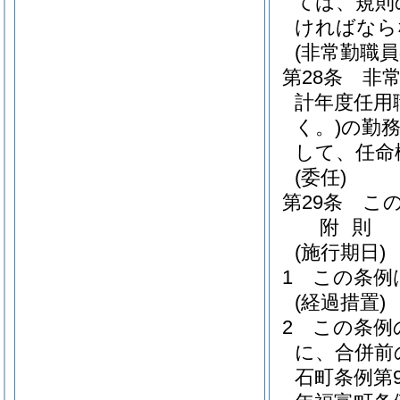
ては、規則
ければなら
(非常勤職
第28条
非
計年度任用
く。)
の勤
して、任命
(委任)
第29条
こ
附
則
(施行期日)
1
この条例
(経過措置)
2
この条例
に、合併前
石町条例第9