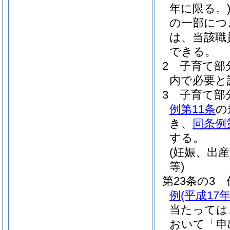
年に限る。
の一部につ
は、当該職
できる。
2
子育て部
内で必要と
3
子育て部
例第11条
の
き、
同条例
する。
(妊娠、出
等)
第23条の3
例
(平成17
当たっては
おいて「申