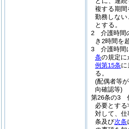
とに、連続
複する期間
勤務しない
とする。
2
介護時間
き2時間を
3
介護時間
条
の規定に
例第15条
に
る。
(配偶者等
向確認等)
第26条の3
必要とする
対して、仕
条及び
次条