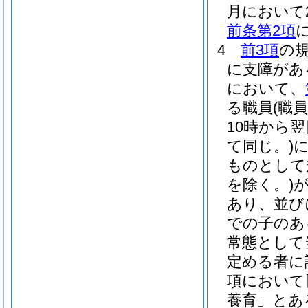
月において2
前条第2項
4
前3項
の
に支障があ
において、
る職員
(職
10時から
て同じ。)
ものとして
を除く。)
あり、並び
での子のあ
常態として
定める者に
項において
養育」とあ