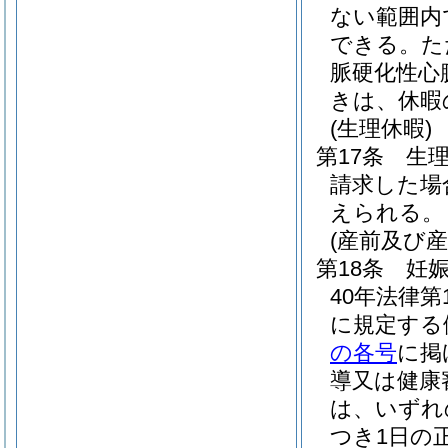
ない範囲内
できる。
た
脈硬化性心
きは、休暇
(生理休暇)
第17条
生
請求した場
えられる。
(産前及び
第18条
妊
40年法律第1
に規定する
の各号
に掲
導又は健康
は、いずれ
つき1日の