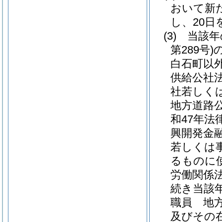
おいて新
し、20
(3)
当該年
第289号)
白石町以
供給公社
社若しく
地方道路
和47年法律
興開発金
若しくは
るものに
労働関係
続き当該
職員 地
及びその