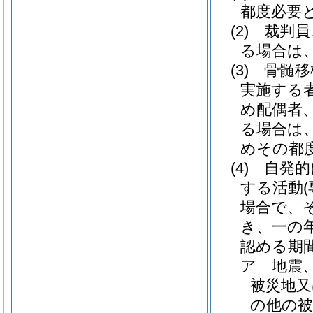
都度必要
(2)
裁判員
る場合は
(3)
骨髄移
実施する
め配偶者
る場合は
めその都
(4)
自発的
する活動
場合で、
き、一の
認める期
ア
地震
被災地又
の他の被