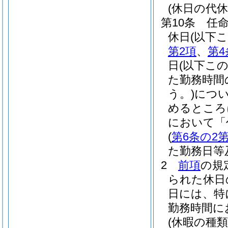
(休日の代休
第10条
任
休日
(以下
第2項
、
第4
日
(以下こ
た勤務時間
う。)
につ
めるところ
において「
(
第6条の2第
た勤務日等
2
前項
の規
られた休日
日には、特
勤務時間に
(休暇の種類