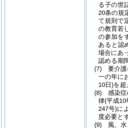
る子の世
20条の
て規則で
の教育若
の参加を
あると認
場合にあっ
認める期
(7)
要介護
一の年に
10日)
を超
(8)
感染症
律
(平成10
247号)
に
度必要と
(9)
風、水