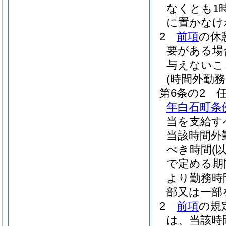
なくとも1
に置かなけ
2
前項
の休
要がある場
与えないこ
(時間外勤務
第6条の2
年白石町条例
当を支給す
当該時間外
べき時間
(
で定める期
より勤務時
部又は一部
2
前項
の規
は、当該時