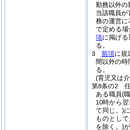
勤務以外の
当該職員が
務の運営に
で定める場
項
に掲げる
る。
3
前項
に規
間以外の時
る。
(育児又は
第8条の2
ある職員
(
10時から
て同じ。)
ものとして
を除く。)