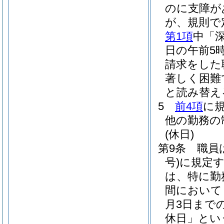
のに支障が
が、規則で
第1項
中「
日の午前5
請求をした
著しく困難
と読み替え
5
前4項
に
他の勤務の
(休日)
第9条
職員
号)
に規定
は、特に勤
間において
月3日まで
休日」とい