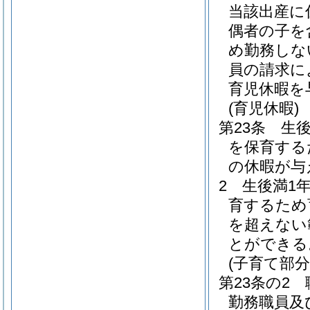
当該出産に
偶者の子を
め勤務しな
員の請求に
育児休暇を
(育児休暇)
第23条
生
を保育する
の休暇が与
2
生後満1
育するため
を超えない
とができる
(子育て部分
第23条の2
勤務職員及