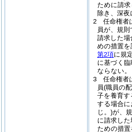
ために請求
除き、深夜
2
任命権者
員が、規則
請求した場
めの措置を
第2項
に規
に基づく臨
ならない。
3
任命権者
員
(職員の
子を養育す
する場合に
じ。)
が、
に請求した
ための措置