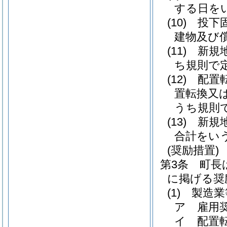
する日を
(10)
投下
建物及び
(11)
新規
ち規則で
(12)
配置
置転換又
うち規則
(13)
新規
合計をい
(奨励措置)
第3条
町長
に掲げる奨
(1)
製造業
ア
雇用
イ
配置