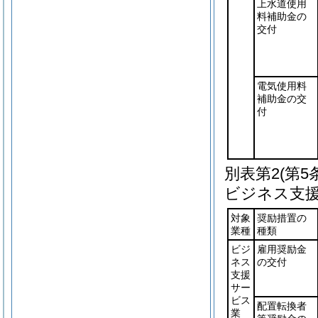
上水道使用
料補助金の
交付
電気使用料
補助金の交
付
別表第2
(第5
ビジネス支
対象
奨励措置の
業種
種類
ビジ
雇用奨励金
ネス
の交付
支援
サー
ビス
配置転換者
業