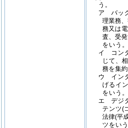
う。
ア
バッ
理業務、
務又は電
査、受発
をいう
イ
コン
じて、相
務を集約
ウ
イン
げるイ
をいう
エ
デジ
テンツ
法律
(平
ツをいう