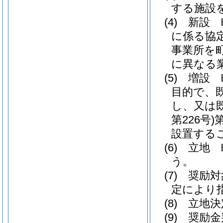
する施設
(4)
新設 
に係る協
事業所を
に異なる
(5)
増設 
目的で、
し、又は
第226号)
設置する
(6)
立地 
う。
(7)
奨励対
定により
(8)
立地決
(9)
奨励金