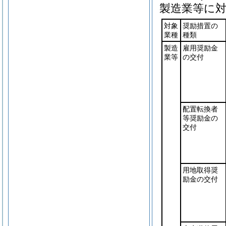
製造業等に
対象
奨励措置の
業種
種類
製造
雇用奨励金
業等
の交付
配置転換者
等奨励金の
交付
用地取得奨
励金の交付