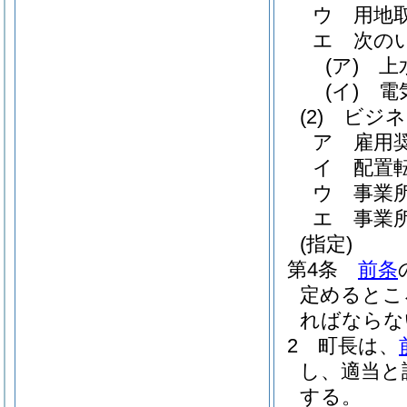
ウ
用地
エ
次の
(ア)
上
(イ)
電
(2)
ビジネ
ア
雇用
イ
配置
ウ
事業
エ
事業
(指定)
第4条
前条
定めるとこ
ればならな
2
町長は、
し、適当と
する。