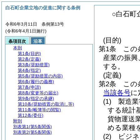
白石町企業立地の促進に関する条例
○白石町
令和6年3月11日 条例第13号
(令和6年4月1日施行)
(目的)
条項目次
沿革
第1条
この
本則
第1条
(目的)
産業の振興
第2条
(定義)
第3条
(奨励措置)
する。
第4条
(指定)
(定義)
第5条
(奨励措置の内容)
第6条
(履行の義務)
第2条
この
第7条
(申請)
当該各号
に
第8条
(変更等の届出)
第9条
(指定の承継)
(1)
製造業
第10条
(奨励措置の取消し等)
する統計
第11条
(帳簿等の閲覧)
第12条
(委任)
貨物運送
附則
める業種
別表第1
(第5条関係)
別表第2
(第5条関係)
(2)
ビジネ