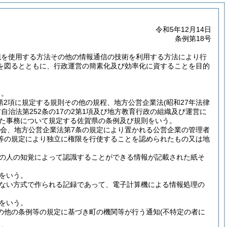
令和5年12月14日
条例第18号
織を使用する方法その他の情報通信の技術を利用する方法により行
を図るとともに、行政運営の簡素化及び効率化に資することを目的
る。
4第2項に規定する規則その他の規程、地方公営企業法
(昭和27年法律
自治法第252条の17の2第1項及び地方教育行政の組織及び運営に
れた事務について規定する佐賀県の条例及び規則をいう。
議会、地方公営企業法第7条の規定により置かれる公営企業の管理者
等の規定により独立に権限を行使することを認められたもの又は地
の人の知覚によって認識することができる情報が記載された紙そ
をいう。
ない方式で作られる記録であって、電子計算機による情報処理の
をいう。
の他の条例等の規定に基づき町の機関等が行う通知
(不特定の者に