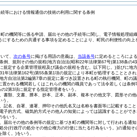
手続等における情報通信の技術の利用に関する条例
、町の機関等に係る申請、届出その他の手続等に関し、電子情報処理組
うにするための共通する事項を定めることにより、町民の利便性の向上
おいて、
次の各号
に掲げる用語の意義は、
当該各号
に定めるところによ
条例、規則その他の規程
(地方自治法
(昭和22年法律第67号)
第138条の
条に規定する企業管理規程及び議会の規程を含む。以下同じ。)
並びに地方
31年法律第162号)
第55条第1項の規定により本町が処理することとさ
地方自治法第2編第7章の規定に基づき設置される町の執行機関、町の
に置かれる機関若しくはこれらの機関の職員であって法令若しくは条例
条の2第3項に規定する指定管理者をいう。
、書類、文書、謄本、抄本、正本、副本、複本その他文字、図形その他
いう。
、記名、自署、連署、押印その他氏名又は名称を書面等に記載すること
電子的方式、磁気的方式その他人の知覚によっては認識することができ
のをいう。
、届出その他の条例等の規定に基づき町の機関等に対して行われる通知
処分
(行政庁の処分その他公権力の行使に当たる行為をいう。)
の通知そ
を除く。)
をいう。