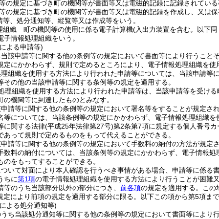
等の規定に基づき町の機関等が書面等又は電磁的記録に記録されている
等の規定に基づき町の機関等が書面等又は電磁的記録を作成し、又は保
請等、処分通知等、縦覧等又は作成等をいう。
理組織 町の機関等の使用に係る電子計算機
(入出力装置を含む。以下同
電子情報処理組織をいう。
による申請等)
ち当該申請等に関する他の条例等の規定において書面等により行うこと
規定にかかわらず、規則で定めるところにより、電子情報処理組織を使
処理組織を使用する方法により行われた申請等については、当該申請等
等その他の当該申請等に関する条例等の規定を適用する。
処理組織を使用する方法により行われた申請等は、当該申請等を受ける
町の機関等に到達したものとみなす。
該申請等に関する他の条例等の規定において署名等をすることが規定さ
名等については、当該条例等の規定にかかわらず、電子情報処理組織を
等に関する法律
(平成25年法律第27号)
第2条第7項に規定する個人番号カ
であって規則で定めるものをもって代えることができる。
該申請等に関する他の条例等の規定において手数料の納付の方法が規定
手数料の納付については、当該条例等の規定にかかわらず、電子情報処
ものをもってすることができる。
について対面により本人確認を行うべき事情がある場合、申請等に係る
うちに
第1項
の電子情報処理組織を使用する方法により行うことが困難
請等のうち当該部分以外の部分につき、
前各項
の規定を適用する。
この
の規定により前項の規定を適用する部分に限る。以下この項から第5項まで
による処分通知等)
のうち当該処分通知等に関する他の条例等の規定において書面等により