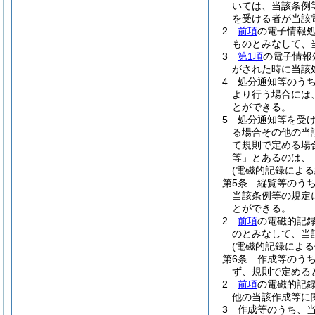
いては、当該条例
を受ける者が当該
2
前項
の電子情報
ものとみなして、
3
第1項
の電子情報
がされた時に当該
4
処分通知等のう
より行う場合には
とができる。
5
処分通知等を受
る場合その他の当
て規則で定める場
等」とあるのは、
(電磁的記録による
第5条
縦覧等のう
当該条例等の規定
とができる。
2
前項
の電磁的記
のとみなして、当
(電磁的記録による
第6条
作成等のう
ず、規則で定める
2
前項
の電磁的記
他の当該作成等に
3
作成等のうち、