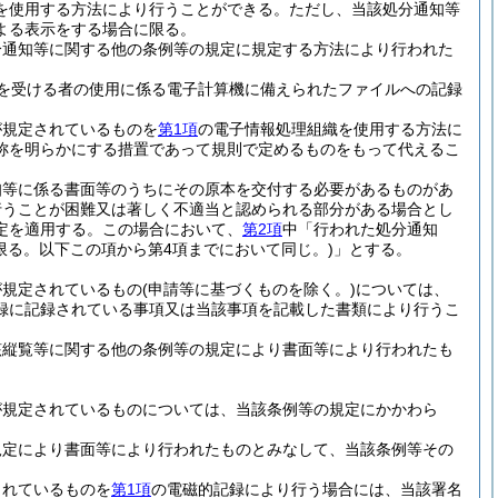
を使用する方法により行うことができる。
ただし、当該処分通知等
よる表示をする場合に限る。
分通知等に関する他の条例等の規定に規定する方法により行われた
を受ける者の使用に係る電子計算機に備えられたファイルへの記録
が規定されているものを
第1項
の電子情報処理組織を使用する方法に
称を明らかにする措置であって規則で定めるものをもって代えるこ
知等に係る書面等のうちにその原本を交付する必要があるものがあ
行うことが困難又は著しく不適当と認められる部分がある場合とし
定を適用する。
この場合において、
第2項
中「行われた処分通知
限る。以下この項から第4項までにおいて同じ。)
」とする。
が規定されているもの
(申請等に基づくものを除く。)
については、
録に記録されている事項又は当該事項を記載した書類により行うこ
該縦覧等に関する他の条例等の規定により書面等により行われたも
が規定されているものについては、当該条例等の規定にかかわら
規定により書面等により行われたものとみなして、当該条例等その
されているものを
第1項
の電磁的記録により行う場合には、当該署名