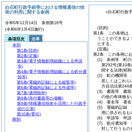
白石町行政手続等における情報通信の技
術の利用に関する条例
○白石町行政
令和5年12月14日 条例第18号
(目的)
(令和6年1月4日施行)
第1条
この条例は
うことができるよ
条項目次
沿革
とする。
本則
(定義)
第1条
(目的)
第2条
この条例に
第2条
(定義)
(1)
条例等 町の
第3条
(電子情報処理組織による申請
第292号)
第10
等)
関する法律
(昭和
第4条
(電子情報処理組織による処分通
(2)
町の機関等 
知等)
若しくはこれら
第5条
(電磁的記録による縦覧等)
方自治法第244
第6条
(電磁的記録による作成等)
(3)
書面等 書面
第7条
(適用除外)
の他の有体物を
第8条
(添付書面等の省略)
(4)
署名等 署名
第9条
(情報通信技術を活用した行政手
(5)
電磁的記録 
続の公表)
用に供されるも
第10条
(委任)
(6)
申請等 申請
附則
(7)
処分通知等 
対して行うもの