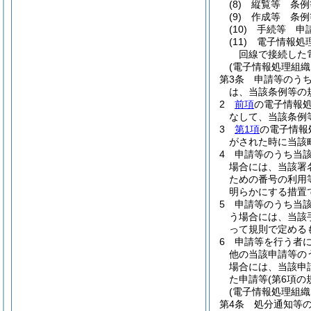
(8)
縦覧等 条例
(9)
作成等 条例
(10)
手続等 申
(11)
電子情報処
回線で接続した
(電子情報処理組織
第3条
申請等のう
は、当該条例等の
2
前項
の電子情報
なして、当該条例
3
第1項
の電子情報
がされた時に当該
4
申請等のうち当
場合には、当該署
ための番号の利用
明らかにする措置
5
申請等のうち当
う場合には、当該
って規則で定める
6
申請等を行う者
他の当該申請等の
場合には、当該申
た申請等
(第6項
(電子情報処理組織
第4条
処分通知等