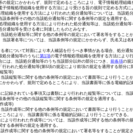
等の規定にかかわらず、規則で定めるところにより、電子情報処理組織
電子情報処理組織を使用する方法により受ける旨の規則で定める方式に
処理組織を使用する方法により行われた処分通知等については、当該処
当該条例等その他の当該処分通知等に関する条例等の規定を適用する。
処理組織を使用する方法により行われた処分通知等は、当該処分通知等
処分通知等を受ける者に到達したものとみなす。
ち当該処分通知等に関する他の条例等の規定において署名等をすること
、当該署名等については、当該条例等の規定にかかわらず、氏名又は名
ける者について対面により本人確認を行うべき事情がある場合、処分通
該処分通知等のうちに
第1項
の電子情報処理組織を使用する方法により
合には、当該処分通知等のうち当該部分以外の部分につき、
前各項
の規
「行われた処分通知等
(第5項の規定により前項の規定を適用する部分に
縦覧等)
ち当該縦覧等に関する他の条例等の規定において書面等により行うこと
にかかわらず、規則で定めるところにより、当該書面等に係る電磁的記
録に記録されている事項又は書類により行われた縦覧等については、当
該条例等その他の当該縦覧等に関する条例等の規定を適用する。
作成等)
ち当該作成等に関する他の条例等の規定において書面等により行うこと
ところにより、当該書面等に係る電磁的記録により行うことができる。
録により行われた作成等については、当該作成等に関する他の条例等の
関する条例等の規定を適用する。
当該作成等に関する他の条例等の規定において署名等をすることが規定