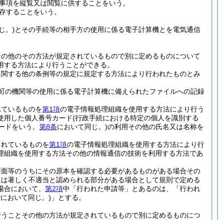
事項を縦覧又は閲覧に供することをいう。
存することをいう。
じ。)
とその手続等の相手方の使用に係る電子計算機とを電気通信
その他のその方法が規定されているもので別に定めるものについて
用する方法により行うことができる。
に関する他の条例等の規定に規定する方法により行われたものとみ
町の機関等の使用に係る電子計算機に備えられたファイルへの記録
れているものを
第1項
の電子情報処理組織を使用する方法により行う
使用した個人番号カード
(行政手続における特定の個人を識別する
ードをいう。
第8条
において同じ。)
の利用その他の氏名又は名称を
されているものを
第1項
の電子情報処理組織を使用する方法により行
理組織を使用する方法その他の情報通信の技術を利用する方法であ
書面等のうちにその原本を確認する必要があるものがある場合その
又は著しく不適当と認められる部分がある場合として規則で定める
場合において、
第2項
中「行われた申請等」とあるのは、「行われ
において同じ。)
」とする。
行うことその他の方法が規定されているもので別に定めるものにつ