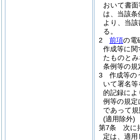
おいて書面
は、当該条
より、当該
る。
2
前項
の電
作成等に関
たものとみ
条例等の規
3
作成等の
いて署名等
的記録によ
例等の規定
であって規
(適用除外)
第7条
次に
定は、適用