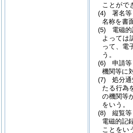
ことがで
(4)
署名等
名称を書
(5)
電磁的
よっては
って、電
う。
(6)
申請等
機関等に
(7)
処分通
たる行為
の機関等
をいう。
(8)
縦覧等
電磁的記
ことをい