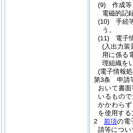
(9)
作成等
電磁的記
(10)
手続
う。
(11)
電子
(入出力装
用に係る
理組織を
(電子情報
第3条
申請
おいて書面
いるもので
かかわらず
を使用する
2
前項
の電
請等につい