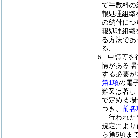
て手数料の
報処理組織
の納付につ
報処理組織
る方法であ
る。
6
申請等を
情がある場
する必要が
第1項
の電
難又は著し
で定める場
つき、
前各
「行われた
規定により
ら第5項ま