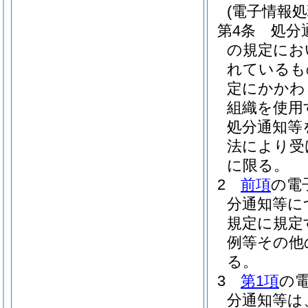
(電子情報
第4条
処分
の規定にお
れているも
定にかかわ
組織を使用
処分通知等
法により受
に限る。
2
前項
の電
分通知等に
規定に規定
例等その他
る。
3
第1項
の
分通知等は