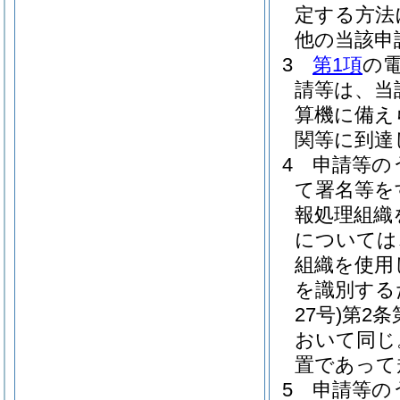
定する方法
他の当該申
3
第1項
の
請等は、当
算機に備え
関等に到達
4
申請等の
て署名等を
報処理組織
については
組織を使用
を識別する
27号)
第2条
おいて同じ
置であって
5
申請等の