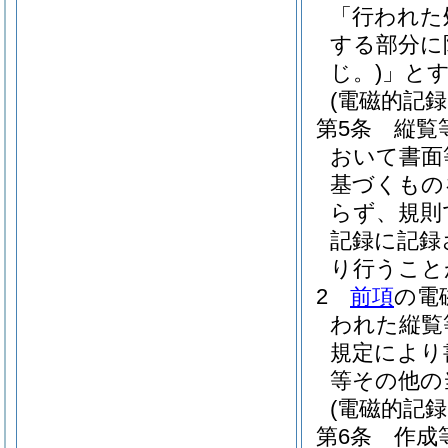
「行われた
する部分に
じ。)
」と
(電磁的記
第5条
縦覧
おいて書面
基づくもの
らず、規則
記録に記録
り行うこと
2
前項
の電
われた縦覧
規定により
等その他の
(電磁的記
第6条
作成