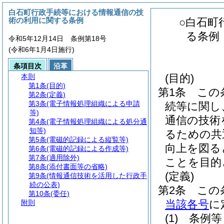
白石町行政手続等における情報通信の技
術の利用に関する条例
○白石町
る条例
令和5年12月14日 条例第18号
(令和6年1月4日施行)
条項目次
沿革
(目的)
本則
第1条
(目的)
第1条
この
第2条
(定義)
第3条
(電子情報処理組織による申請
続等に関し
等)
通信の技術
第4条
(電子情報処理組織による処分通
知等)
るための共
第5条
(電磁的記録による縦覧等)
向上を図る
第6条
(電磁的記録による作成等)
第7条
(適用除外)
ことを目的
第8条
(添付書面等の省略)
(定義)
第9条
(情報通信技術を活用した行政手
続の公表)
第2条
この
第10条
(委任)
当該各号
に
附則
(1)
条例等