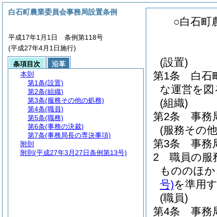
白石町農業委員会事務局設置条例
○白石町
平成17年1月1日 条例第118号
(平成27年4月1日施行)
(設置)
条項目次
沿革
第1条
白石
本則
第1条
(設置)
な運営を図
第2条
(組織)
第3条
(服務その他の処務)
(組織)
第4条
(職員)
第2条
事務
第5条
(職務)
第6条
(事務の決裁)
(服務その他
第7条
(事務局長の専決事項)
第3条
事務
附則
附則
(平成27年3月27日条例第13号)
2
職員の服
もののほか
号)
を準用
(職員)
第4条
事務