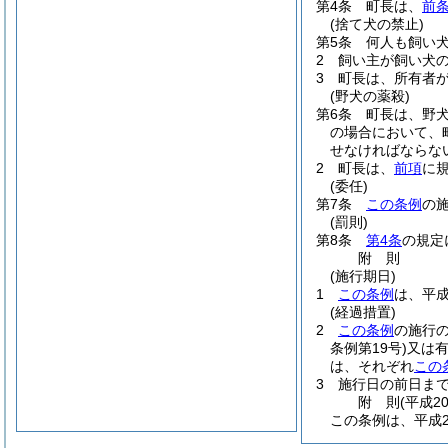
第4条
町長は、
前条
(捨て犬の禁止)
第5条
何人も飼い
2
飼い主が飼い犬
3
町長は、所有者
(野犬の薬殺)
第6条
町長は、野
の場合において、
せなければならな
2
町長は、
前項
に
(委任)
第7条
この条例
の
(罰則)
第8条
第4条
の規定
附
則
(施行期日)
1
この条例
は、平成
(経過措置)
2
この条例
の施行
条例第19号)
又は
は、それぞれ
この
3
施行日の前日ま
附
則
(平成2
この条例は、平成2