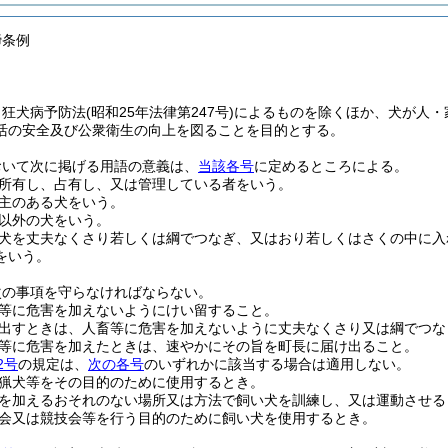
締条例
、狂犬病予防法
(昭和25年法律第247号)
によるものを除くほか、犬が人・
活の安全及び公衆衛生の向上を図ることを目的とする。
おいて次に掲げる用語の意義は、
当該各号
に定めるところによる。
所有し、占有し、又は管理している者をいう。
主のある犬をいう。
以外の犬をいう。
犬を丈夫なくさり若しくは綱でつなぎ、又はおり若しくはさくの中に入
をいう。
次の事項を守らなければならない。
等に危害を加えないようにけい留すること。
出すときは、人畜等に危害を加えないように丈夫なくさり又は綱でつな
等に危害を加えたときは、速やかにその旨を町長に届け出ること。
2号
の規定は、
次の各号
のいずれかに該当する場合は適用しない。
猟犬等をその目的のために使用するとき。
を加えるおそれのない場所又は方法で飼い犬を訓練し、又は運動させる
会又は競技会等を行う目的のために飼い犬を使用するとき。