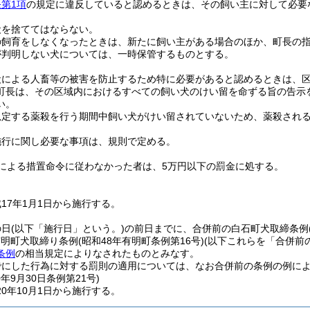
第1項
の規定に違反していると認めるときは、その飼い主に対して必要
犬を捨ててはならない。
の飼育をしなくなったときは、新たに飼い主がある場合のほか、町長の
が判明しない犬については、一時保管するものとする。
犬による人畜等の被害を防止するため特に必要があると認めるときは、
町長は、その区域内におけるすべての飼い犬のけい留を命ずる旨の告示
い。
規定する薬殺を行う期間中飼い犬がけい留されていないため、薬殺され
施行に関し必要な事項は、規則で定める。
による措置命令に従わなかった者は、5万円以下の罰金に処する。
17年1月1日から施行する。
の日
(以下「施行日」という。)
の前日までに、合併前の白石町犬取締条例
有明町犬取締り条例
(昭和48年有明町条例第16号)
(以下これらを「合併前
条例
の相当規定によりなされたものとみなす。
でにした行為に対する罰則の適用については、なお合併前の条例の例に
0年9月30日
条例第21号)
0年10月1日から施行する。