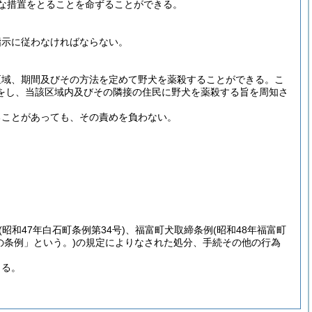
な措置をとることを命ずることができる。
指示に従わなければならない。
区域、期間及びその方法を定めて野犬を薬殺することができる。
こ
をし、当該区域内及びその隣接の住民に野犬を薬殺する旨を周知さ
ることがあっても、その責めを負わない。
(昭和47年白石町条例第34号)
、福富町犬取締条例
(昭和48年福富町
の条例」という。)
の規定によりなされた処分、手続その他の行為
よる。