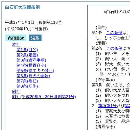
白石町犬取締条例
○白石町犬取
平成17年1月1日 条例第113号
(目的)
(平成20年10月1日施行)
第1条
この条例
は
し、もって社会生
条項目次
沿革
(定義)
本則
第2条
この条例
に
第1条
(目的)
(1)
飼い主 犬を
第2条
(定義)
(2)
飼い犬 飼い
第3条
(遵守事項)
(3)
野犬 飼い犬
第4条
(措置命令)
(4)
けい留 飼い
第5条
(捨て犬の禁止)
限しておくこと
第6条
(野犬の薬殺)
(遵守事項)
第7条
(委任)
第3条
飼い主は、
第8条
(罰則)
(1)
飼い犬が人畜
附則
(2)
飼い犬をつれ
附則
(平成20年9月30日条例第21号)
(3)
飼い犬が人畜
2
前項第1号
及び
第
(1)
警察犬及び狩
(2)
人畜等に危害
(3)
展覧会、品評
(措置命令)