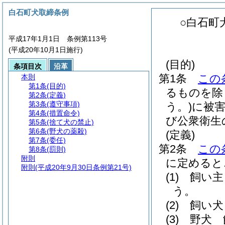
白石町犬取締条例
○白石町
平成17年1月1日 条例第113号
(平成20年10月1日施行)
(目的)
条項目次
沿革
第1条
この
本則
第1条
(目的)
るものを除
第2条
(定義)
第3条
(遵守事項)
う。)
に被
第4条
(措置命令)
び公衆衛生
第5条
(捨て犬の禁止)
第6条
(野犬の薬殺)
(定義)
第7条
(委任)
第2条
この
第8条
(罰則)
附則
に定めると
附則
(平成20年9月30日条例第21号)
(1)
飼い主
う。
(2)
飼い犬
(3)
野犬 