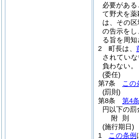
必要がある
て野犬を薬
は、その区
の告示をし
る旨を周知
2
町長は、
されていな
負わない。
(委任)
第7条
この
(罰則)
第8条
第4
円以下の罰
附
則
(施行期日)
1
この条例