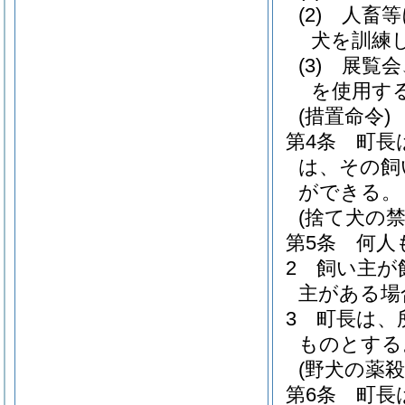
(2)
人畜等
犬を訓練
(3)
展覧会
を使用す
(措置命令)
第4条
町長
は、その飼
ができる。
(捨て犬の禁
第5条
何人
2
飼い主が
主がある場
3
町長は、
ものとする
(野犬の薬殺
第6条
町長