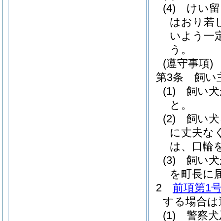
(4)
けい留
はおり若
いよう一
う。
(遵守事項)
第3条
飼い
(1)
飼い犬
と。
(2)
飼い犬
に丈夫な
は、口輪
(3)
飼い犬
を町長に
2
前項第1
する場合は
(1)
警察犬