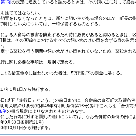
第1項
の規定に違反していると認めるときは、その飼い主に対して必要
犬を捨ててはならない。
の飼育をしなくなったときは、新たに飼い主がある場合のほか、町長の
が判明しない犬については、一時保管するものとする。
犬による人畜等の被害を防止するため特に必要があると認めるときは、
町長は、その区域内におけるすべての飼い犬のけい留を命ずる旨の告示
い。
規定する薬殺を行う期間中飼い犬がけい留されていないため、薬殺され
施行に関し必要な事項は、規則で定める。
による措置命令に従わなかった者は、5万円以下の罰金に処する。
17年1月1日から施行する。
の日
(以下「施行日」という。)
の前日までに、合併前の白石町犬取締条例
有明町犬取締り条例
(昭和48年有明町条例第16号)
(以下これらを「合併前
条例
の相当規定によりなされたものとみなす。
でにした行為に対する罰則の適用については、なお合併前の条例の例に
0年9月30日
条例第21号)
0年10月1日から施行する。