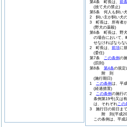
第4条
町長は、
前条
(捨て犬の禁止)
第5条
何人も飼い
2
飼い主が飼い犬
3
町長は、所有者
(野犬の薬殺)
第6条
町長は、野
の場合において、
せなければならな
2
町長は、
前項
に
(委任)
第7条
この条例
の
(罰則)
第8条
第4条
の規定
附
則
(施行期日)
1
この条例
は、平成
(経過措置)
2
この条例
の施行
条例第19号)
又は
は、それぞれ
この
3
施行日の前日ま
附
則
(平成2
この条例は、平成2