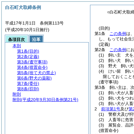
白石町犬取締条例
○白石町犬取
平成17年1月1日 条例第113号
(目的)
(平成20年10月1日施行)
第1条
この条例
は
し、もって社会生
条項目次
沿革
(定義)
本則
第2条
この条例
に
第1条
(目的)
(1)
飼い主 犬を
第2条
(定義)
(2)
飼い犬 飼い
第3条
(遵守事項)
(3)
野犬 飼い犬
第4条
(措置命令)
(4)
けい留 飼い
第5条
(捨て犬の禁止)
限しておくこと
第6条
(野犬の薬殺)
(遵守事項)
第7条
(委任)
第3条
飼い主は、
第8条
(罰則)
(1)
飼い犬が人畜
附則
(2)
飼い犬をつれ
附則
(平成20年9月30日条例第21号)
(3)
飼い犬が人畜
2
前項第1号
及び
第
(1)
警察犬及び狩
(2)
人畜等に危害
(3)
展覧会、品評
(措置命令)