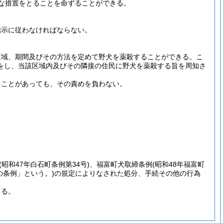
な措置をとることを命ずることができる。
指示に従わなければならない。
区域、期間及びその方法を定めて野犬を薬殺することができる。
こ
をし、当該区域内及びその隣接の住民に野犬を薬殺する旨を周知さ
ることがあっても、その責めを負わない。
(昭和47年白石町条例第34号)
、福富町犬取締条例
(昭和48年福富町
の条例」という。)
の規定によりなされた処分、手続その他の行為
よる。