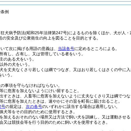
締条例
、狂犬病予防法
(昭和25年法律第247号)
によるものを除くほか、犬が人・
活の安全及び公衆衛生の向上を図ることを目的とする。
おいて次に掲げる用語の意義は、
当該各号
に定めるところによる。
所有し、占有し、又は管理している者をいう。
主のある犬をいう。
以外の犬をいう。
犬を丈夫なくさり若しくは綱でつなぎ、又はおり若しくはさくの中に入
をいう。
次の事項を守らなければならない。
等に危害を加えないようにけい留すること。
出すときは、人畜等に危害を加えないように丈夫なくさり又は綱でつな
等に危害を加えたときは、速やかにその旨を町長に届け出ること。
2号
の規定は、
次の各号
のいずれかに該当する場合は適用しない。
猟犬等をその目的のために使用するとき。
を加えるおそれのない場所又は方法で飼い犬を訓練し、又は運動させる
会又は競技会等を行う目的のために飼い犬を使用するとき。