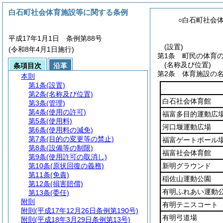
白石町社会体育施設等に関する条例
○白石町社会
平成17年1月1日 条例第88号
(設置)
(令和8年4月1日施行)
第1条
町民の体育
(名称及び位置)
条項目次
沿革
第2条
体育施設の
本則
第1条
(設置)
第2条
(名称及び位置)
白石社会体育館
第3条
(管理)
第4条
(使用の許可)
福富多目的運動広
第5条
(使用料)
河口堰運動広場
第6条
(使用料の減免)
第7条
(目的の変更等の禁止)
福富ゲートボール
第8条
(設備等の制限)
福富社会体育館
第9条
(使用許可の取消し)
第10条
(原状回復の義務)
新明グラウンド
第11条
(免責)
稲佐山運動公園
第12条
(損害賠償)
有明ふれあい運動
第13条
(委任)
附則
有明テニスコート
附則
(平成17年12月26日条例第190号)
有明弓道場
附則
(平成18年3月29日条例第13号)