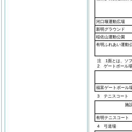
河口堰運動広場
新明グラウンド
稲佐山運動公園
有明ふれあい運動
注 1面とは、ソ
2 ゲートボール
福富ゲートボール
3 テニスコート
施
有明テニスコート
4 弓道場