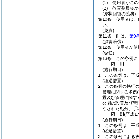
(1)
使用者がこの
(2)
教育委員会が
(原状回復の義務)
第10条
使用者は、
い。
(免責)
第11条
町は、
第9
(損害賠償)
第12条
使用者が使
(委任)
第13条
この条例に
附
則
(施行期日)
1
この条例は、平成
(経過措置)
2
この条例の施行
管理に関する条例
置及び管理に関す
公園の設置及び管
なされた処分、手
附
則
(平成1
(施行期日)
1
この条例は、平成
(経過措置)
2
この条例による