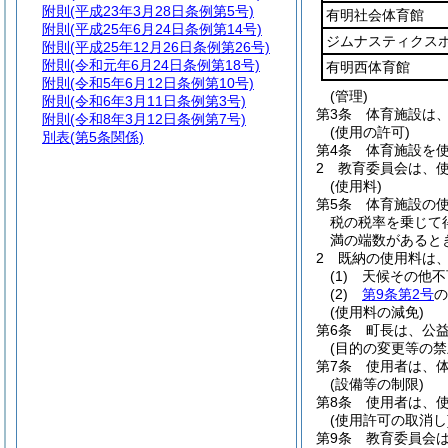
附則
(平成23年3月28日条例第5号)
有明社会体育館
附則
(平成25年6月24日条例第14号)
ジムナスティクス
附則
(平成25年12月26日条例第26号)
附則
(令和元年6月24日条例第18号)
有明西体育館
附則
(令和5年6月12日条例第10号)
(管理)
附則
(令和6年3月11日条例第3号)
第3条
体育施設は
附則
(令和8年3月12日条例第7号)
(使用の許可)
別表
(第5条関係)
第4条
体育施設を
2
教育委員会は、
(使用料)
第5条
体育施設の
税の税率を乗じて
満の端数があると
2
既納の使用料は
(1)
天候その他不
(2)
第9条第2号
の
(使用料の減免)
第6条
町長は、公
(目的の変更等の禁
第7条
使用者は、
(設備等の制限)
第8条
使用者は、
(使用許可の取消し
第9条
教育委員会