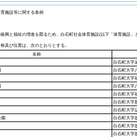
体育施設等に関する条例
の振興と福祉の増進を図るため、白石町社会体育施設
(以下「体育施設」
名称及び位置は、次のとおりとする。
名称
白石町大字遠
場
白石町大字八
白石町大字福
場
白石町大字八
白石町大字福
白石町大字新
白石町大字
公園
白石町大字坂
白石町大字坂
白石町大字坂