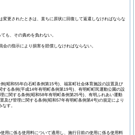
は変更されたときは、直ちに原状に回復して返還しなければならな
っても、その責めを負わない。
員会の指示により損害を賠償しなければならない。
条例
(昭和55年白石町条例第15号)
、福富町社会体育施設の設置及び
関する条例
(平成14年有明町条例第19号)
、有明町町民運動公園の設
理に関する条例
(昭和58年有明町条例第25号)
、有明ふれあい運動
置及び管理に関する条例
(昭和57年有明町条例第4号)
の規定により
みなす。
の使用に係る使用料について適用し、施行日前の使用に係る使用料