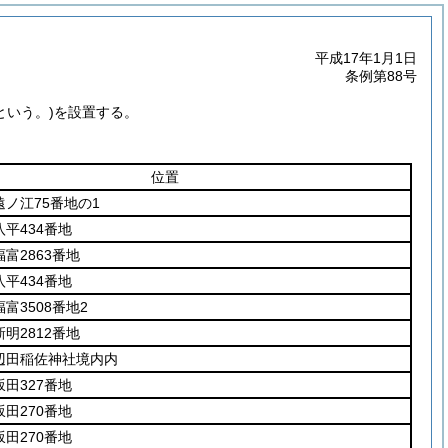
平成17年1月1日
条例第88号
という。)
を設置する。
位置
ノ江75番地の1
平434番地
富2863番地
平434番地
富3508番地2
明2812番地
辺田稲佐神社境内内
田327番地
田270番地
田270番地