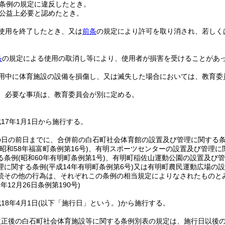
条例の規定に違反したとき。
公益上必要と認めたとき。
使用を終了したとき、又は
前条
の規定により許可を取り消され、若しく
条
の規定による使用の取消し等により、使用者が損害を受けることがあ
用中に体育施設の設備を損傷し、又は滅失した場合においては、教育委
、必要な事項は、教育委員会が別に定める。
17年1月1日から施行する。
の日の前日までに、合併前の白石町社会体育館の設置及び管理に関する
(昭和58年福富町条例第16号)
、有明スポーツセンターの設置及び管理に
る条例
(昭和60年有明町条例第1号)
、有明町稲佐山運動公園の設置及び管
理に関する条例
(平成14年有明町条例第6号)
又は有明町農民運動広場の設
続その他の行為は、それぞれこの条例の相当規定によりなされたものと
7年12月26日
条例第190号)
18年4月1日
(以下「施行日」という。)
から施行する。
改正後の白石町社会体育施設等に関する条例別表の規定は、施行日以後