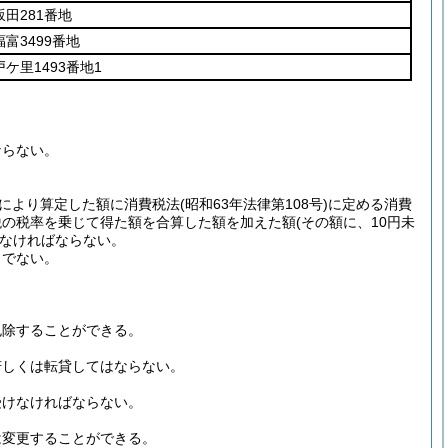
田281番地
富3499番地
ケ里1493番地1
ならない。
により算定した額に消費税法
(昭和63年法律第108号)
に定める消費
税の税率を乗じて得た額を合算した額を加えた額
(その額に、10円未
なければならない。
りでない。
免除することができる。
若しくは転貸してはならない。
受けなければならない。
は変更することができる。