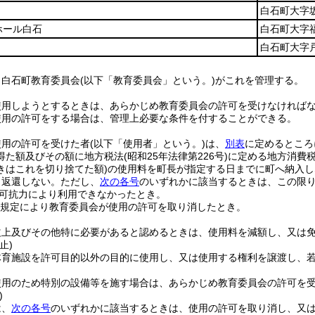
白石町大字坂
ホール白石
白石町大字福
白石町大字戸
、白石町教育委員会
(以下「教育委員会」という。)
がこれを管理する。
使用しようとするときは、あらかじめ教育委員会の許可を受けなければ
使用の許可をする場合は、管理上必要な条件を付することができる。
使用の許可を受けた者
(以下「使用者」という。)
は、
別表
に定めるところ
得た額及びその額に地方税法
(昭和25年法律第226号)
に定める地方消費
きはこれを切り捨てた額)
の使用料を町長が指定する日までに町へ納入し
、返還しない。
ただし、
次の各号
のいずれかに該当するときは、この限
可抗力により利用できなかったとき。
規定により教育委員会が使用の許可を取り消したとき。
益上及びその他特に必要があると認めるときは、使用料を減額し、又は
止)
体育施設を許可目的以外の目的に使用し、又は使用する権利を譲渡し、
使用のため特別の設備等を施す場合は、あらかじめ教育委員会の許可を
)
は、
次の各号
のいずれかに該当するときは、使用の許可を取り消し、又