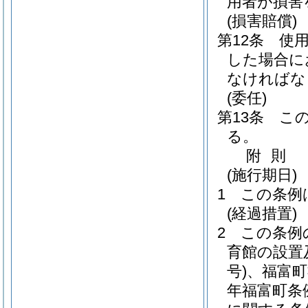
用者が損害
(損害賠償)
第12条
使
した場合に
なければな
(委任)
第13条
こ
る。
附
則
(施行期日)
1
この条例
(経過措置)
2
この条例
育館の設置
号)
、福富町
年福富町条例