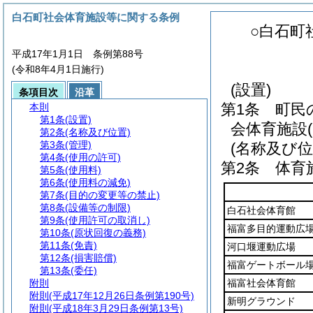
白石町社会体育施設等に関する条例
○白石町
平成17年1月1日 条例第88号
(令和8年4月1日施行)
(設置)
条項目次
沿革
第1条
町民
本則
第1条
(設置)
会体育施設
第2条
(名称及び位置)
第3条
(管理)
(名称及び位
第4条
(使用の許可)
第2条
体育
第5条
(使用料)
第6条
(使用料の減免)
第7条
(目的の変更等の禁止)
第8条
(設備等の制限)
白石社会体育館
第9条
(使用許可の取消し)
福富多目的運動広
第10条
(原状回復の義務)
第11条
(免責)
河口堰運動広場
第12条
(損害賠償)
福富ゲートボール
第13条
(委任)
附則
福富社会体育館
附則
(平成17年12月26日条例第190号)
新明グラウンド
附則
(平成18年3月29日条例第13号)