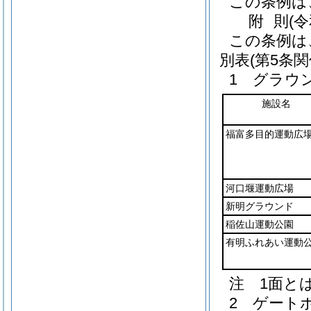
この条例は
附
則
(
この条例は
別表
(第5条関
1 グラウ
施設名
福富多目的運動広
河口堰運動広場
新明グラウンド
稲佐山運動公園
有明ふれあい運動
注 1面と
2 ゲート