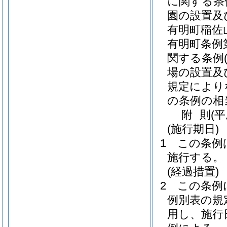
に関する条
園の設置及
有明町稲佐
有明町条例第
関する条例
場の設置及
規定により
の条例の相
附
則
(平
(施行期日)
1
この条例は
施行する。
(経過措置)
2
この条例
例別表の規
用し、施行