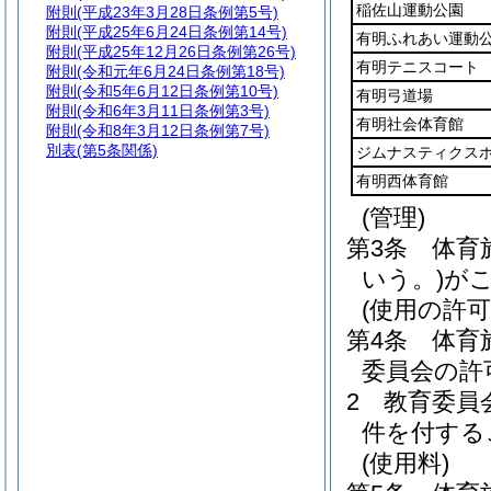
稲佐山運動公園
附則
(平成23年3月28日条例第5号)
附則
(平成25年6月24日条例第14号)
有明ふれあい運動
附則
(平成25年12月26日条例第26号)
有明テニスコート
附則
(令和元年6月24日条例第18号)
附則
(令和5年6月12日条例第10号)
有明弓道場
附則
(令和6年3月11日条例第3号)
有明社会体育館
附則
(令和8年3月12日条例第7号)
別表
(第5条関係)
ジムナスティクス
有明西体育館
(管理)
第3条
体育
いう。)
が
(使用の許可
第4条
体育
委員会の許
2
教育委員
件を付する
(使用料)