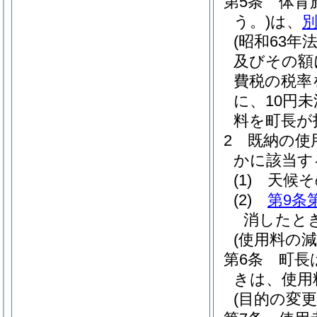
第5条
体育
う。)
は、
(昭和63年法
及びその額
費税の税率
に、10円
料を町長が
2
既納の使
かに該当す
(1)
天候そ
(2)
第9条
消したと
(使用料の減
第6条
町長
きは、使用
(目的の変更