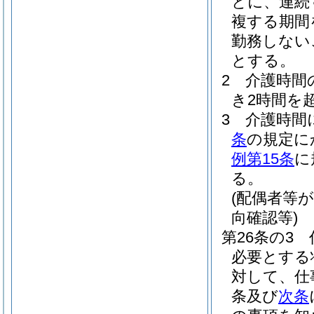
とに、連続
複する期間
勤務しない
とする。
2
介護時間
き2時間を
3
介護時間
条
の規定に
例第15条
に
る。
(配偶者等
向確認等)
第26条の3
必要とする
対して、仕
条及び
次条