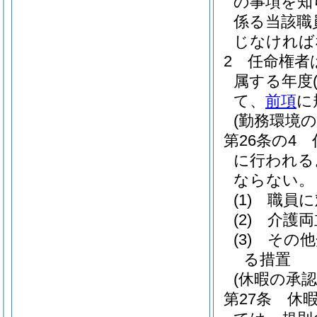
の事項を知
係る当該職
じなければ
2
任命権者
属する年度
て、
前項
に
(勤務環境
第26条の4
に行われる
ならない。
(1)
職員に
(2)
介護両
(3)
その他
る措置
(休暇の承認
第27条
休