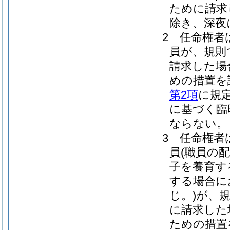
ために請求
除き、深夜
2
任命権者
員が、規則
請求した場
めの措置を
第2項
に規
に基づく臨
ならない。
3
任命権者
員
(職員の
子を養育す
する場合に
じ。)
が、
に請求した
ための措置