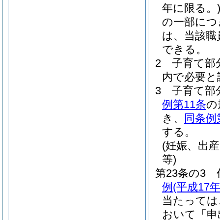
年に限る。
の一部につ
は、当該職
できる。
2
子育て部
内で必要と
3
子育て部
例第11条
の
き、
同条例
する。
(妊娠、出
等)
第23条の3
例
(平成17
当たっては
おいて「申