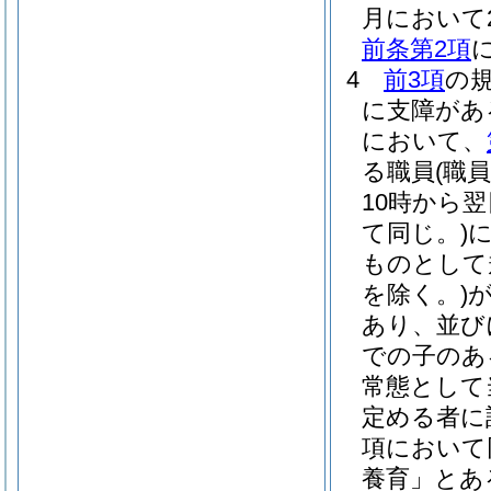
月において2
前条第2項
4
前3項
の
に支障があ
において、
る職員
(職
10時から
て同じ。)
ものとして
を除く。)
あり、並び
での子のあ
常態として
定める者に
項において
養育」とあ