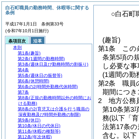
白石町職員の勤務時間、休暇等に関する
条例
○白石町
平成17年1月1日 条例第33号
(令和7年10月1日施行)
(趣旨)
条項目次
沿革
第1条
この
本則
第1条
(趣旨)
条第5項の
第2条
(1週間の勤務時間)
第3条
(週休日及び勤務時間の割振り)
し必要な事
第4条
(1週間の勤
第5条
(週休日の振替等)
第6条
(休憩時間)
第2条
職員
第6条の2
(時間外勤務代休時間)
期間につき
第7条
第8条
(正規の勤務時間以外の時間にお
2
地方公務
ける勤務)
第10条第
第8条の2
(育児又は介護を行う職員の
深夜勤務及び時間外勤務の制限)
務
(以下「
第9条
(休日)
法第17条
第10条
(休日の代休日)
第11条
(休暇の種類等)
含む。以下
第12条
(年次休暇)