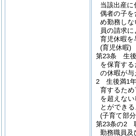
当該出産に
偶者の子を
め勤務しな
員の請求に
育児休暇を
(育児休暇)
第23条
生
を保育する
の休暇が与
2
生後満1
育するため
を超えない
とができる
(子育て部分
第23条の2
勤務職員及