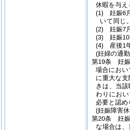
休暇を与え
(1)
妊娠6
いて同じ。
(2)
妊娠7
(3)
妊娠1
(4)
産後1
(妊婦の通勤
第19条
妊
場合におい
に重大な支
きは、当該
わりにおい
必要と認め
(妊娠障害休
第20条
妊
な場合は、