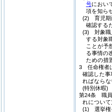
号
におい
項を知ら
(2)
育児期
確認する
(3)
対象職
する対象
ことが予
る事情の
ための措
3
任命権者
確認した事
ればならな
(特別休暇)
第24条
職
れについて
(1)
選挙権