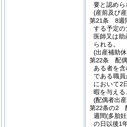
要と認めら
(産前及び産
第21条
8週
する予定の
医師又は助
られる。
(出産補助休
第22条
配
ある者を含
である職員
において2
暇を与える
(配偶者出産
第22条の2
週間
(多胎
の日以後1