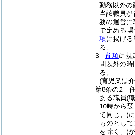
勤務以外の
当該職員が
務の運営に
で定める場
項
に掲げる
る。
3
前項
に規
間以外の時
る。
(育児又は
第8条の2
ある職員
(
10時から
て同じ。)
ものとして
を除く。)