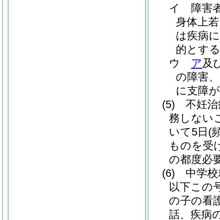
イ
障害
身体上若
は疾病
的とす
ウ
ア
及
の障害、
に支障が
(5)
不妊治
務しない
いて5日
(
ものを受け
の都度必
(6)
中学校
以下この
の子の看
話、疾病