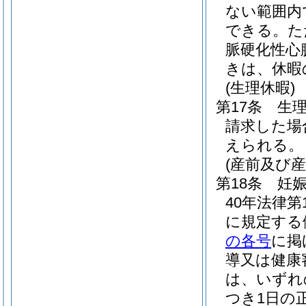
ない範囲内
できる。
た
脈硬化性心
きは、休暇
(生理休暇)
第17条
生
請求した場
えられる。
(産前及び
第18条
妊
40年法律第1
に規定する
の各号
に掲
導又は健康
は、いずれ
つき1日の