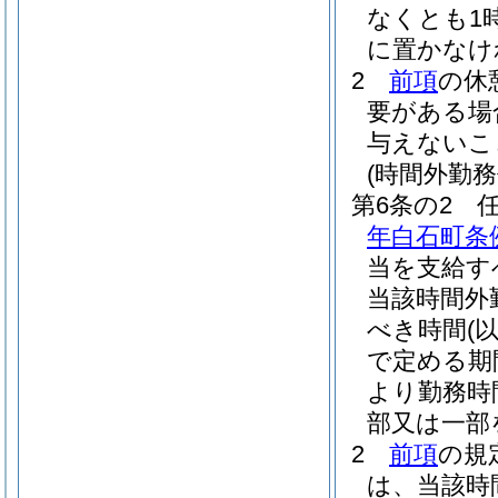
なくとも1
に置かなけ
2
前項
の休
要がある場
与えないこ
(時間外勤務
第6条の2
年白石町条例
当を支給す
当該時間外
べき時間
(
で定める期
より勤務時
部又は一部
2
前項
の規
は、当該時