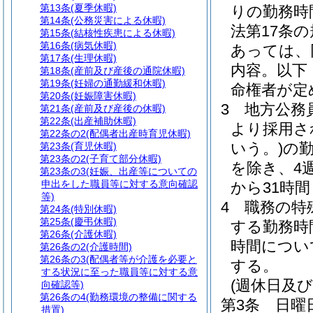
第13条
(夏季休暇)
りの勤務時
第14条
(公務災害による休暇)
法第17条
第15条
(結核性疾患による休暇)
第16条
(病気休暇)
あっては、
第17条
(生理休暇)
内容。以下
第18条
(産前及び産後の通院休暇)
第19条
(妊婦の通勤緩和休暇)
命権者が定
第20条
(妊娠障害休暇)
3
地方公務員
第21条
(産前及び産後の休暇)
第22条
(出産補助休暇)
より採用さ
第22条の2
(配偶者出産時育児休暇)
いう。)
の
第23条
(育児休暇)
第23条の2
(子育て部分休暇)
を除き、4
第23条の3
(妊娠、出産等についての
申出をした職員等に対する意向確認
から31時
等)
4
職務の特
第24条
(特別休暇)
第25条
(慶弔休暇)
する勤務時
第26条
(介護休暇)
時間につい
第26条の2
(介護時間)
第26条の3
(配偶者等が介護を必要と
する。
する状況に至った職員等に対する意
(週休日及
向確認等)
第26条の4
(勤務環境の整備に関する
第3条
日曜
措置)