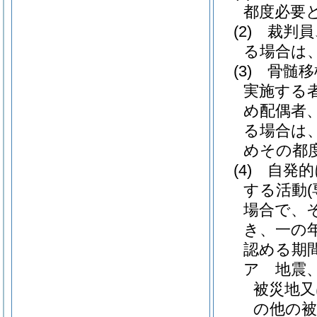
都度必要
(2)
裁判員
る場合は
(3)
骨髄移
実施する
め配偶者
る場合は
めその都
(4)
自発的
する活動
場合で、
き、一の
認める期
ア
地震
被災地又
の他の被