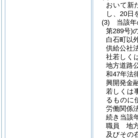
おいて新
し、20
(3)
当該年
第289号)
白石町以
供給公社
社若しく
地方道路
和47年法律
興開発金
若しくは
るものに
労働関係
続き当該
職員 地
及びその