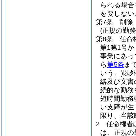
られる場合
を要しない
第7条
削除
(正規の勤
第8条
任命
第1第1号
事業にあっ
ら
第5条
ま
いう。)
以
絡及び文書
続的な勤務
短時間勤務
い支障が生
限り、当該
2
任命権者
は、正規の