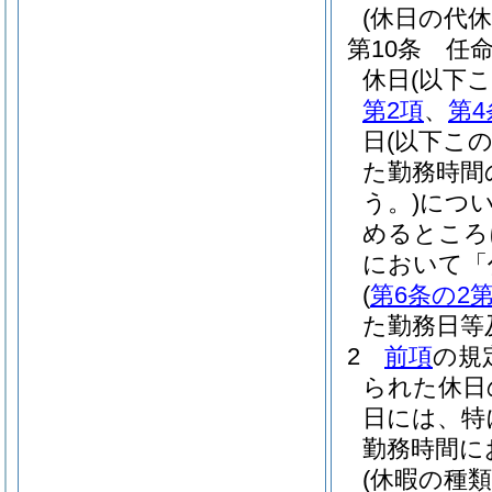
(休日の代休
第10条
任
休日
(以下
第2項
、
第4
日
(以下こ
た勤務時間
う。)
につ
めるところ
において「
(
第6条の2第
た勤務日等
2
前項
の規
られた休日
日には、特
勤務時間に
(休暇の種類