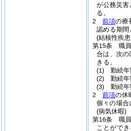
が公務災害
る。
2
前項
の療
認める期間
(結核性疾
第15条
職
合は、次の
きる。
(1)
勤続年
(2)
勤続年
(3)
勤続年
2
前項
の休
個々の場合
(病気休暇)
第16条
職
ことができ