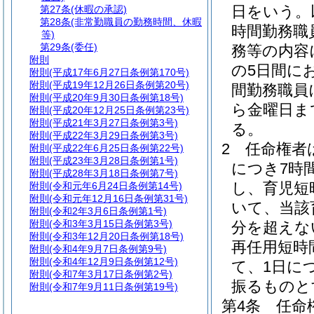
日をいう。
第27条
(休暇の承認)
第28条
(非常勤職員の勤務時間、休暇
時間勤務職
等)
第29条
(委任)
務等の内容
附則
の5日間に
附則
(平成17年6月27日条例第170号)
附則
(平成19年12月26日条例第20号)
間勤務職員
附則
(平成20年9月30日条例第18号)
ら金曜日ま
附則
(平成20年12月25日条例第23号)
附則
(平成21年3月27日条例第3号)
る。
附則
(平成22年3月29日条例第3号)
2
任命権者
附則
(平成22年6月25日条例第22号)
附則
(平成23年3月28日条例第1号)
につき7時
附則
(平成28年3月18日条例第7号)
し、育児短
附則
(令和元年6月24日条例第14号)
附則
(令和元年12月16日条例第31号)
いて、当該
附則
(令和2年3月6日条例第1号)
附則
(令和3年3月15日条例第3号)
分を超えな
附則
(令和3年12月20日条例第18号)
再任用短時
附則
(令和4年9月7日条例第9号)
附則
(令和4年12月9日条例第12号)
て、1日に
附則
(令和7年3月17日条例第2号)
振るものと
附則
(令和7年9月11日条例第19号)
第4条
任命