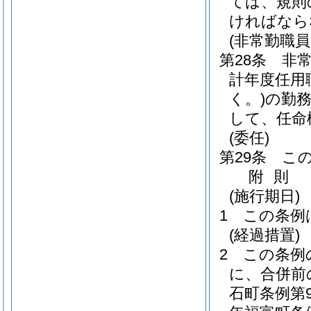
ては、規則
ければなら
(非常勤職
第28条
非
計年度任用
く。)
の勤
して、任命
(委任)
第29条
こ
附
則
(施行期日)
1
この条例
(経過措置)
2
この条例
に、合併前
石町条例第9