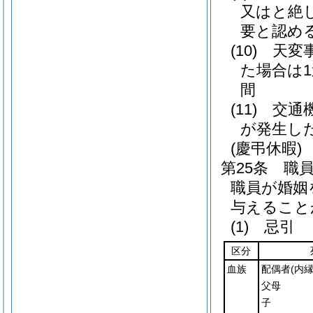
又はと絶
要と認め
(10)
天変
た場合は
間
(11)
交通
が発生し
(慶弔休暇)
第25条
職
職員が婚姻
与えること
(1)
忌引
区分
血族
配偶者
(内
父母
子