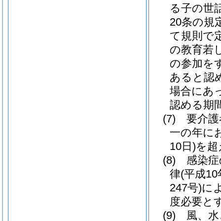
る子の世
20条の
て規則で
の教育若
の参加を
あると認
場合にあっ
認める期
(7)
要介護
一の年に
10日)
を超
(8)
感染症
律
(平成10
247号)
に
度必要と
(9)
風、水