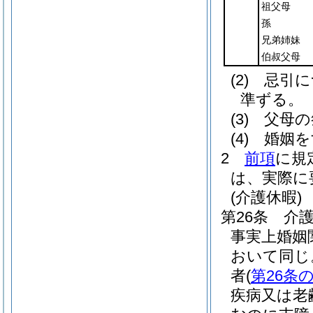
祖父母
孫
兄弟姉妹
伯叔父母
(2)
忌引に
準ずる。
(3)
父母の
(4)
婚姻を
2
前項
に規
は、実際に
(介護休暇)
第26条
介
事実上婚姻
おいて同じ
者
(
第26条の
疾病又は老