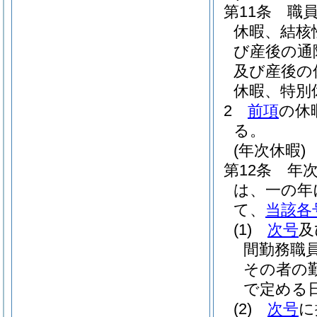
第11条
職
休暇、結核
び産後の通
及び産後の
休暇、特別
2
前項
の休
る。
(年次休暇)
第12条
年
は、一の年
て、
当該各
(1)
次号
及
間勤務職
その者の
で定める日
(2)
次号
に